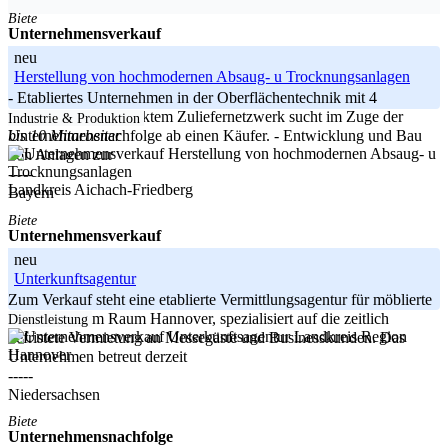
Biete
Unternehmensverkauf
neu
Herstellung von hochmodernen Absaug- u Trocknungsanlagen
- Etabliertes Unternehmen in der Oberflächentechnik mit 4
Angestellten und intaktem Zuliefernetzwerk sucht im Zuge der
Industrie & Produktion
bis 10 Mitarbeiter
Unternehmensnachfolge ab einen Käufer. - Entwicklung und Bau
von Anlagen zur
-----
Landkreis Aichach-Friedberg
Bayern
Biete
Unternehmensverkauf
neu
Unterkunftsagentur
Zum Verkauf steht eine etablierte Vermittlungsagentur für möblierte
Unterkünfte im Raum Hannover, spezialisiert auf die zeitlich
Dienstleistung
Landkreis Region
befristete Vermietung an Messegäste und Businesskunden. Das
Hannover
Unternehmen betreut derzeit
-----
Niedersachsen
Biete
Unternehmensnachfolge