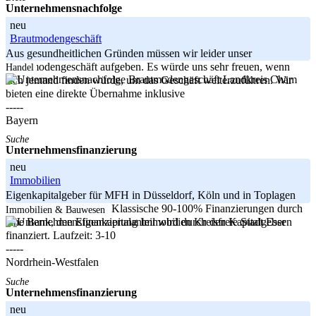
Unternehmensnachfolge
neu
Brautmodengeschäft
Aus gesundheitlichen Gründen müssen wir leider unser
Brautmodengeschäft aufgeben. Es würde uns sehr freuen, wenn
Handel
Landkreis Cham
sich jemand finden würde, um das Geschäft weiterzuführen. Wir
bieten eine direkte Übernahme inklusive
-----
Bayern
Suche
Unternehmensfinanzierung
neu
Immobilien
Eigenkapitalgeber für MFH in Düsseldorf, Köln und in Toplagen
im Ruhrgebiet gesucht. Klassische 90-100% Finanzierungen durch
Immobilien & Bauwesen
Kreisfreie Stadt Essen
eine Bank, den Eigenkapitalanteil wird durch den Kapitalgeber
finanziert. Laufzeit: 3-10
-----
Nordrhein-Westfalen
Suche
Unternehmensfinanzierung
neu