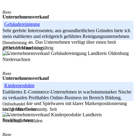
Biete
Unternehmensverkauf
Gebäudereinigung
Sehr geehrte Interessenten, aus gesundheitlichen Gründen biete ich
mein etabliertes und erfolgreich geführtes Reinigungsunternehmen
zum Verkauf an. Das Unternehmen verfügt über einen breit
Dienstleistung
20 bis 50 Mitarbeiter
gefächerten und langjährig
Landkreis Oldenburg
-----
Niedersachsen
Biete
Unternehmensverkauf
Kinderprodukte
Etabliertes E-Commerce-Unternehmen in wachstumsstarker Nische
zu verkaufen Profitables Online-Business im Bereich Bildung,
Kinderprodukte und Spielwaren mit klarer Markenpositionierung
Onlinehandel
bis 10 Mitarbeiter
und großer Community. Seit
Landkreis
-----
Recklinghausen
Nordrhein-Westfalen
Biete