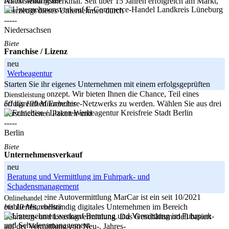
bis 10 Mitarbeiter
Alleinstellungsmerkmal. Seit über 15 Jahren erfolgreich am Markt,
Landkreis Lüneburg
überzeugt dieses Unternehmen durch
-----
Niedersachsen
Biete
Franchise / Lizenz
neu
Werbeagentur
Starten Sie ihr eigenes Unternehmen mit einem erfolgsgeprüften
Fran-chise-Konzept. Wir bieten Ihnen die Chance, Teil eines
Dienstleistung
50 bis 100 Mitarbeiter
erfolgreichen Franchise-Netzwerks zu werden. Wählen Sie aus drei
Kreisfreie Stadt Berlin
verschiedenen Paketen und
-----
Berlin
Biete
Unternehmensverkauf
neu
Beratung und Vermittlung im Fuhrpark- und
Schadensmanagement
MarCar – Deine Autovermittlung MarCar ist ein seit 10/2021
Onlinehandel
bis 10 Mitarbeiter
etabliertes, vollständig digitales Unternehmen im Bereich
Fahrzeug- und Leasingvermittlung. Das Geschäftsmodell basiert
auf der Vermittlung von Neu-, Jahres-