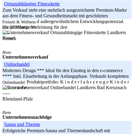
Ortsunabhängige Fitnesskette
Zum Verkauf steht eine mehrfach ausgezeichnete Premium-Marke
aus dem Fitness- und Gesundheitsmarkt mit geschützten
Markenrechten und außergewöhnlichem Entwicklungspotenzial.
Freizeit & Wellness
bis 10 Mitarbeiter
Die jahrelange Vorleistung für den
Landkreis
-----
Kassel
Hessen
Biete
Unternehmensverkauf
Onlinehandel
Modernes Design *** Ideal für den Einstieg in den e-commerce
**** Inkl. Einarbeitung in der Anfangsphase. Verkaufe kompletten
Onlineshop. Produktportfolio: K i n d e r f a h r z e u g e K i n d e r
Onlinehandel
Landkreis Bad Kreuznach
f a h r r ä d e
-----
Rheinland-Pfalz
Biete
Unternehmensnachfolge
Sauna und Therme
Erfolgreiche Premium-Sauna und Thermenlandschaft mit