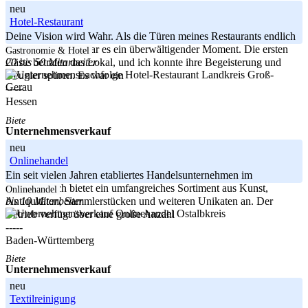
neu
Hotel-Restaurant
Deine Vision wird Wahr. Als die Türen meines Restaurants endlich
geöffnet wurden, war es ein überwältigender Moment. Die ersten
Gastronomie & Hotel
20 bis 50 Mitarbeiter
Gäste betraten das Lokal, und ich konnte ihre Begeisterung und
Landkreis Groß-
Neugier spüren. Es war ein
Gerau
-----
Hessen
Biete
Unternehmensverkauf
neu
Onlinehandel
Ein seit vielen Jahren etabliertes Handelsunternehmen im
Onlinebereich bietet ein umfangreiches Sortiment aus Kunst,
Onlinehandel
bis 10 Mitarbeiter
Antiquitäten, Sammlerstücken und weiteren Unikaten an. Der
Ostalbkreis
Betrieb verfügt über eine große Anzahl
-----
Baden-Württemberg
Biete
Unternehmensverkauf
neu
Textilreinigung