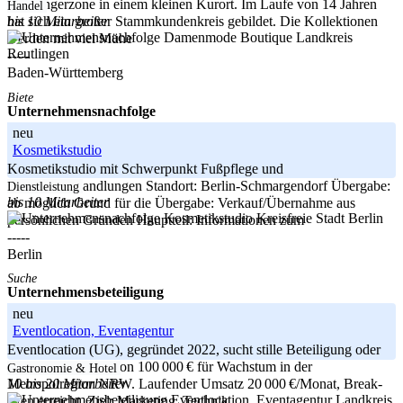
Fußgängerzone in einem kleinen Kurort. Im Laufe von 14 Jahren
Handel
bis 10 Mitarbeiter
hat sich ein großer Stammkundenkreis gebildet. Die Kollektionen
Landkreis
werden mit viel Mühe
Reutlingen
-----
Baden-Württemberg
Biete
Unternehmensnachfolge
neu
Kosmetikstudio
Kosmetikstudio mit Schwerpunkt Fußpflege und
Kosmetikbehandlungen Standort: Berlin-Schmargendorf Übergabe:
Dienstleistung
bis 10 Mitarbeiter
ab möglich Grund für die Übergabe: Verkauf/Übernahme aus
Kreisfreie Stadt Berlin
persönlichen Gründen Hauptteil: Informationen zum
-----
Berlin
Suche
Unternehmensbeteiligung
neu
Eventlocation, Eventagentur
Eventlocation (UG), gegründet 2022, sucht stille Beteiligung oder
Darlehen in Höhe von 100 000 € für Wachstum in der
Gastronomie & Hotel
10 bis 20 Mitarbeiter
Metropolregion NRW. Laufender Umsatz 20 000 €/Monat, Break-
Landkreis
even erreicht. Ziel: Marketing, Technik,