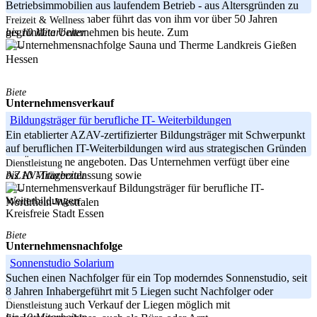
Betriebsimmobilien aus laufendem Betrieb - aus Altersgründen zu
verkaufen. Der Inhaber führt das von ihm vor über 50 Jahren
Freizeit & Wellness
bis 10 Mitarbeiter
gegründete Unternehmen bis heute. Zum
Landkreis Gießen
-----
Hessen
Biete
Unternehmensverkauf
Bildungsträger für berufliche IT- Weiterbildungen
Ein etablierter AZAV-zertifizierter Bildungsträger mit Schwerpunkt
auf beruflichen IT-Weiterbildungen wird aus strategischen Gründen
zur Übernahme angeboten. Das Unternehmen verfügt über eine
Dienstleistung
bis 10 Mitarbeiter
AZAV-Trägerzulassung sowie
-----
Nordrhein-Westfalen
Kreisfreie Stadt Essen
Biete
Unternehmensnachfolge
Sonnenstudio Solarium
Suchen einen Nachfolger für ein Top moderndes Sonnenstudio, seit
8 Jahren Inhabergeführt mit 5 Liegen sucht Nachfolger oder
Übernahme, auch Verkauf der Liegen möglich mit
Dienstleistung