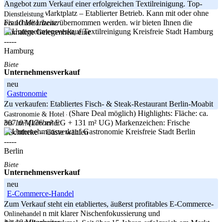
Angebot zum Verkauf einer erfolgreichen Textilreinigung. Top-
Standort am Marktplatz – Etablierter Betrieb. Kann mit oder ohne
Dienstleistung
bis 10 Mitarbeiter
Franchise Lizenz übernommen werden. wir bieten Ihnen die
Kreisfreie Stadt Hamburg
einmalige Gelegenheit, eine
-----
Hamburg
Biete
Unternehmensverkauf
neu
Gastronomie
Zu verkaufen: Etabliertes Fisch- & Steak-Restaurant Berlin-Moabit
– Running Business (Share Deal möglich) Highlights: Fläche: ca.
Gastronomie & Hotel
bis 10 Mitarbeiter
307 m² (176 m² EG + 131 m² UG) Markenzeichen: Frische
Kreisfreie Stadt Berlin
Fischtheke – Gäste wählen
-----
Berlin
Biete
Unternehmensverkauf
neu
E-Commerce-Handel
Zum Verkauf steht ein etabliertes, äußerst profitables E-Commerce-
Unternehmen mit klarer Nischenfokussierung und
Onlinehandel