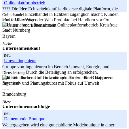
Onlineplattformbetrieb
???? Die Idee Echtzeiteinkauf ist die erste digitale Plattform, die
den lokalen Einzelhandel in Echtzeit zugänglich macht: Kunden
Onlinehandel
bis 10 Mitarbeiter
können über App oder Web Produkte bei Händlern vor Ort
Kreisfreie
bestellen – von Lebensmitteln
Stadt Nürnberg
-----
Bayern
Suche
Unternehmenskauf
neu
Umweltingenieur
Gruppe von Ingenieuren im Bereich Umwelt, Energie, und
Infrastruktur Durch die Beteiligung an erfolgreichen,
Dienstleistung
Landkreis Dahme-
mittelständischen Unternehmen schaffen wir eine Gruppe von
Spreewald
Ingenieur- und Planungsbüros mit Fokus auf Umwelt
-----
Brandenburg
Biete
Unternehmensnachfolge
neu
Damenmode Boutique
Weitergegeben wird eine gut etablierte Modeboutique in einer