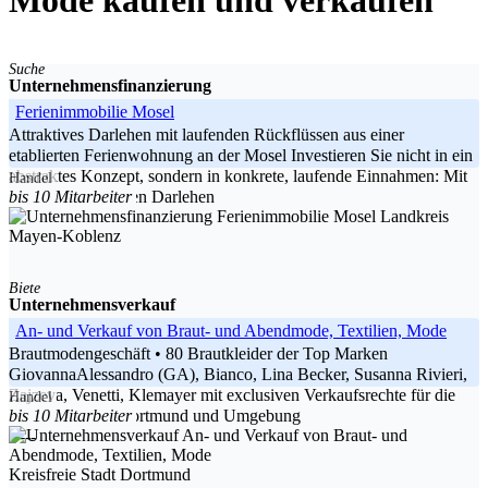
Mode kaufen und verkaufen
Suche
Unternehmensfinanzierung
Ferienimmobilie Mosel
Attraktives Darlehen mit laufenden Rückflüssen aus einer
etablierten Ferienwohnung an der Mosel Investieren Sie nicht in ein
abstraktes Konzept, sondern in konkrete, laufende Einnahmen: Mit
Handel
bis 10 Mitarbeiter
einem nachrangigen Darlehen
Landkreis
-----
Mayen-Koblenz
Rheinland-Pfalz
Biete
Unternehmensverkauf
An- und Verkauf von Braut- und Abendmode, Textilien, Mode
Brautmodengeschäft • 80 Brautkleider der Top Marken
GiovannaAlessandro (GA), Bianco, Lina Becker, Susanna Rivieri,
Zajzeva, Venetti, Klemayer mit exclusiven Verkaufsrechte für die
Handel
bis 10 Mitarbeiter
Vertriebsregion Dortmund und Umgebung
-----
Nordrhein-Westfalen
Kreisfreie Stadt Dortmund