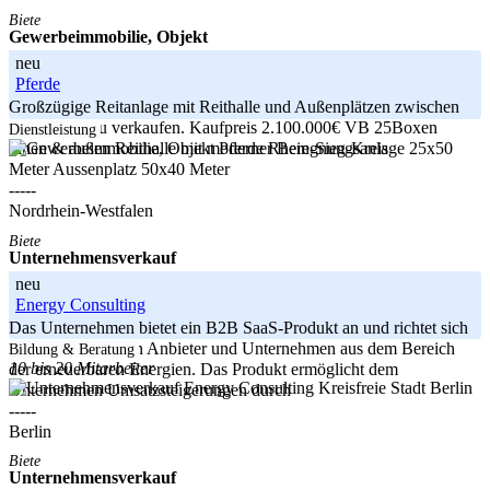
Biete
Gewerbeimmobilie, Objekt
neu
Pferde
Großzügige Reitanlage mit Reithalle und Außenplätzen zwischen
Köln/Bonn zu verkaufen. Kaufpreis 2.100.000€ VB 25Boxen
Dienstleistung
Rhein-Sieg-Kreis
innen & außen Reithalle mit moderner Beregnungsanlage 25x50
Meter Aussenplatz 50x40 Meter
-----
Nordrhein-Westfalen
Biete
Unternehmensverkauf
neu
Energy Consulting
Das Unternehmen bietet ein B2B SaaS-Produkt an und richtet sich
im Wesentlichen an Anbieter und Unternehmen aus dem Bereich
Bildung & Beratung
10 bis 20 Mitarbeiter
der erneuerbaren Energien. Das Produkt ermöglicht dem
Kreisfreie Stadt Berlin
Unternehmen Umsatzsteigerungen durch
-----
Berlin
Biete
Unternehmensverkauf