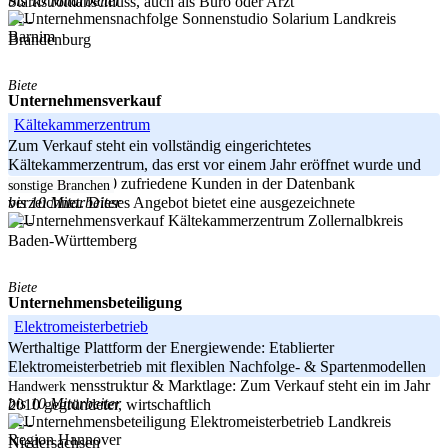
bis 10 Mitarbeiter
Starkstromanschluss, auch als Büro oder Arzt
Landkreis
-----
Barnim
Brandenburg
Biete
Unternehmensverkauf
Kältekammerzentrum
Zum Verkauf steht ein vollständig eingerichtetes
Kältekammerzentrum, das erst vor einem Jahr eröffnet wurde und
bereits über 1000 zufriedene Kunden in der Datenbank
sonstige Branchen
bis 10 Mitarbeiter
verzeichnet. Dieses Angebot bietet eine ausgezeichnete
Zollernalbkreis
-----
Baden-Württemberg
Biete
Unternehmensbeteiligung
Elektromeisterbetrieb
Werthaltige Plattform der Energiewende: Etablierter
Elektromeisterbetrieb mit flexiblen Nachfolge- & Spartenmodellen
Unternehmensstruktur & Marktlage: Zum Verkauf steht ein im Jahr
Handwerk
bis 10 Mitarbeiter
2010 gegründeter, wirtschaftlich
Landkreis
-----
Region Hannover
Niedersachsen