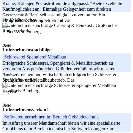
Köche, Kollegen & Gastrofreunde aufgepasst. "Biete exzellente
Kaufmöglichkeit an" Einmalige Gelegenheit zum direkten
Durchstarten in die Selbstständigkeit zu verkaufen: Ein
Gastronomie & Hotel
bis 10 Mitarbeiter
erfolgreicher Cateringbetrieb mit voll
-----
Bodenseekreis
Baden-Württemberg
Biete
Unternehmensnachfolge
Schlosserei Spenglerei Metallbau
Erfolgreiche Schlosserei, Spenglerei & Metallbaubetrieb zu
verkaufen Aus persönlichen Gründen veräußern wir unseren
traditionsreichen und wirtschaftlich erfolgreichen Schlosserei-,
Handwerk
bis 10 Mitarbeiter
Spenglerei- und Metallbaubetrieb. Das
-----
Landkreis Bamberg
Bayern
Biete
Unternehmensverkauf
Softwareunternehmen im Bereich Gebäudetechnik
Im Auftrag unserer Mandantschaft bieten wir eine spezialisierte
GmbH aus dem Bereich technischer Softwarelösungen zum