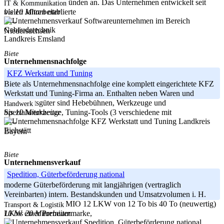
Verkauf aus Altersgründen an. Das Unternehmen entwickelt seit
IT & Kommunikation
bis 10 Mitarbeiter
vielen Jahren etablierte
-----
Niedersachsen
Landkreis Emsland
Biete
Unternehmensnachfolge
KFZ Werkstatt und Tuning
Biete als Unternehmensnachfolge eine komplett eingerichtete KFZ
Werkstatt und Tuning-Firma an. Enthalten neben Waren und
Wirtschaftsgüter sind Hebebühnen, Werkzeuge und
Handwerk
bis 10 Mitarbeiter
Spezialwerkzeuge, Tuning-Tools (3 verschiedene mit
Landkreis
-----
Eichstätt
Bayern
Biete
Unternehmensverkauf
Spedition, Güterbeförderung national
moderne Güterbeförderung mit langjährigen (vertraglich
Vereinbarten) intern. Bestandskunden und Umsatzvolumen i. H.
Bilanziert +/- € 1,8 MIO 12 LKW von 12 To bis 40 To (neuwertig)
Transport & Logistik
10 bis 20 Mitarbeiter
LKW einer Premiummarke,