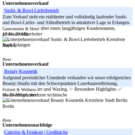
Unternehmensverkauf
Sushi- & Bowl-Lieferbetrieb
Zum Verkauf steht ein etablierter und vollständig laufender Sushi-
und Bowl-Liefer- und Abholbetrieb in attraktiver Lage in Erlangen.
Der Betrieb verfügt über einen langjährigen Kundenstamm,
Gastronomie & Hotel
10 bis 20 Mitarbeiter
professionelle
Kreisfreie
-----
Stadt Erlangen
Bayern
Biete
Unternehmensverkauf
Beauty Kosmetik
Aufgrund persönlicher Umstände verkaufen wir unser erfolgreiches
Beauty-Studio mit den Schwerpunkten Laserhaarentfernung,
Fußpflege, Maniküre und Waxing. ✨ Besondere Highlights: ✅
Freizeit & Wellness
bis 10 Mitarbeiter
Hochwertige, moderne technische
Kreisfreie Stadt Berlin
-----
Berlin
Biete
Unternehmensnachfolge
Catering & Feinkost / Großküche