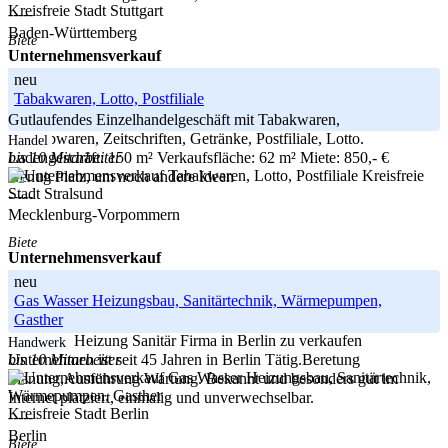
Kreisfreie Stadt Stuttgart
-----
Baden-Württemberg
Biete
Unternehmensverkauf
neu
Tabakwaren, Lotto, Postfiliale
Gutlaufendes Einzelhandelgeschäft mit Tabakwaren,
Schreibwaren, Zeitschriften, Getränke, Postfiliale, Lotto.
Handel
bis 10 Mitarbeiter
Ladengeschäft: 150 m² Verkaufsfläche: 62 m² Miete: 850,- €
Kreisfreie
Genug Platz, um noch andere Ideen
Stadt Stralsund
-----
Mecklenburg-Vorpommern
Biete
Unternehmensverkauf
neu
Gas Wasser Heizungsbau, Sanitärtechnik, Wärmepumpen,
Gasther
Namhafte Heizung Sanitär Firma in Berlin zu verkaufen
Handwerk
bis 10 Mitarbeiter
Unternehmen ist seit 45 Jahren in Berlin Tätig.Beretung
Planung,Ausführung Wartung. Bekannt und besonders gut im
Internet platziert, einmalig und unverwechselbar.
Kreisfreie Stadt Berlin
-----
Berlin
Biete