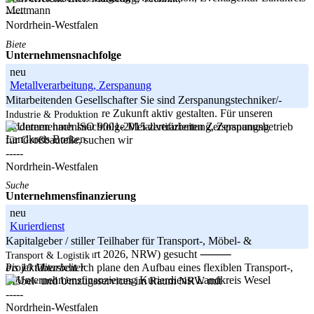
Mettmann
-----
Nordrhein-Westfalen
Biete
Unternehmensnachfolge
neu
Metallverarbeitung, Zerspanung
Mitarbeitenden Gesellschafter Sie sind Zerspanungstechniker/-
meister und wollen Ihre Zukunft aktiv gestalten. Für unseren
Industrie & Produktion
modernen nach ISO 9001-2015 zertifizierten Zerspanungsbetrieb
Landkreis Borken
für Großbauteile, suchen wir
-----
Nordrhein-Westfalen
Suche
Unternehmensfinanzierung
neu
Kurierdienst
Kapitalgeber / stiller Teilhaber für Transport-, Möbel- &
Umzugsservice (Start 2026, NRW) gesucht ⸻
Transport & Logistik
bis 10 Mitarbeiter
Projektübersicht Ich plane den Aufbau eines flexiblen Transport-,
Landkreis Wesel
Möbel- und Umzugsservices im Raum NRW mit
-----
Nordrhein-Westfalen