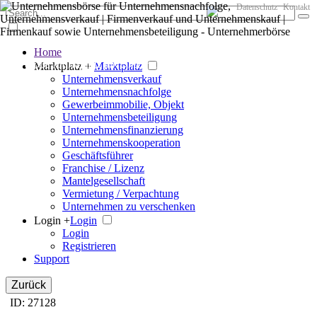
Datenschutz
Kontakt
Home
Der große Marktplatz für Unternehmen
Marktplatz +
Marktplatz
Unternehmensverkauf
Unternehmensnachfolge
Gewerbeimmobilie, Objekt
Unternehmensbeteiligung
Unternehmensfinanzierung
Unternehmenskooperation
Geschäftsführer
Franchise / Lizenz
Mantelgesellschaft
Vermietung / Verpachtung
Unternehmen zu verschenken
Login +
Login
Login
Registrieren
Support
Zurück
ID: 27128