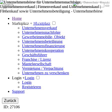
Datenschutz
Kontakt
Home
Der große Marktplatz für Unternehmen
Marktplatz +
Marktplatz
Unternehmensverkauf
Unternehmensnachfolge
Gewerbeimmobilie, Objekt
Unternehmensbeteiligung
Unternehmensfinanzierung
Unternehmenskooperation
Geschäftsführer
Franchise / Lizenz
Mantelgesellschaft
Vermietung / Verpachtung
Unternehmen zu verschenken
Login +
Login
Login
Registrieren
Support
Zurück
ID: 27106