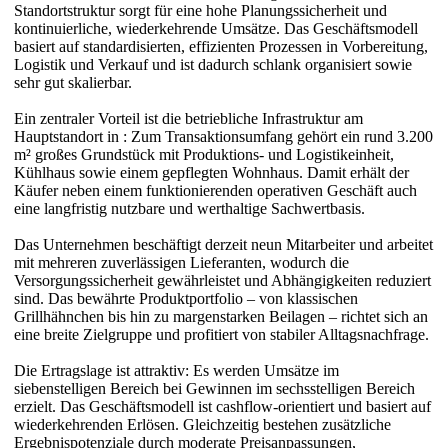
Standortstruktur sorgt für eine hohe Planungssicherheit und
kontinuierliche, wiederkehrende Umsätze. Das Geschäftsmodell
basiert auf standardisierten, effizienten Prozessen in Vorbereitung,
Logistik und Verkauf und ist dadurch schlank organisiert sowie
sehr gut skalierbar.
Ein zentraler Vorteil ist die betriebliche Infrastruktur am
Hauptstandort in : Zum Transaktionsumfang gehört ein rund 3.200
m² großes Grundstück mit Produktions- und Logistikeinheit,
Kühlhaus sowie einem gepflegten Wohnhaus. Damit erhält der
Käufer neben einem funktionierenden operativen Geschäft auch
eine langfristig nutzbare und werthaltige Sachwertbasis.
Das Unternehmen beschäftigt derzeit neun Mitarbeiter und arbeitet
mit mehreren zuverlässigen Lieferanten, wodurch die
Versorgungssicherheit gewährleistet und Abhängigkeiten reduziert
sind. Das bewährte Produktportfolio – von klassischen
Grillhähnchen bis hin zu margenstarken Beilagen – richtet sich an
eine breite Zielgruppe und profitiert von stabiler Alltagsnachfrage.
Die Ertragslage ist attraktiv: Es werden Umsätze im
siebenstelligen Bereich bei Gewinnen im sechsstelligen Bereich
erzielt. Das Geschäftsmodell ist cashflow-orientiert und basiert auf
wiederkehrenden Erlösen. Gleichzeitig bestehen zusätzliche
Ergebnispotenziale durch moderate Preisanpassungen,