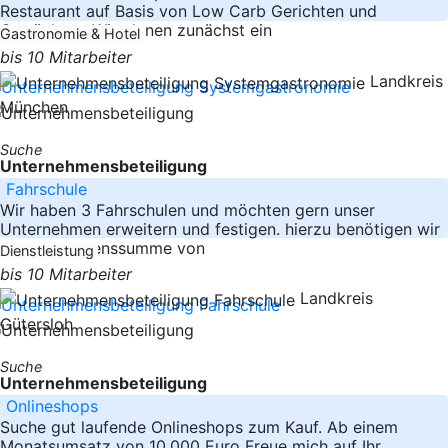
Restaurant auf Basis von Low Carb Gerichten und
Getränken . Wir planen zunächst ein
Gastronomie & Hotel
bis 10 Mitarbeiter
Landkreis
München
Suche
Unternehmensbeteiligung
Fahrschule
Wir haben 3 Fahrschulen und möchten gern unser
Unternehmen erweitern und festigen. hierzu benötigen wir
eine dahrlehenssumme von
Dienstleistung
bis 10 Mitarbeiter
Landkreis
Gütersloh
Suche
Unternehmensbeteiligung
Onlineshops
Suche gut laufende Onlineshops zum Kauf. Ab einem
Monatsumsatz von 10.000 Euro Freue mich auf Ihr