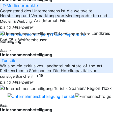
IT-Medienprodukte
Gegenstand des Unternehmens ist die weltweite
Herstellung und Vermarktung von Medienprodukten und –
werken jedweder Art (Internet, Film,
Medien & Werbung
bis 10 Mitarbeiter
Landkreis
Bad Tölz-Wolfratshausen
Suche
Unternehmensbeteiligung
Turistik
Wir sind ein exklusives Landhotel mit state-of-the-art
Reitzenrtum in Südspanien. Die Hotelkapazität von
derzeit 38 Betten in 18
sonstige Branchen
bis 10 Mitarbeiter
Spanien/ Region 11xxx
Biete
Unternehmensbeteiligung