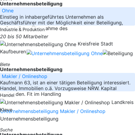
Unternehmensbeteiligung
Ohne
Einstieg in inhabergeführtes Unternehmen als
Geschäftsführer mit der Möglichkeit einer Beteiligung,
ggfs. spätere Übernahme des
Industrie & Produktion
20 bis 50 Mitarbeiter
Kreisfreie Stadt
Kaufbeuren
Biete
Unternehmensbeteiligung
Makler / Onlineshop
Kaufmann 63, ist an einer tätigen Beteiligung interessiert.
Handel, Immobilien o.ä. Vorzugsweise NRW. Kapital
vorhanden. Fit im Handling
Handel
Landkreis
Kleve
Suche
Unternehmensbeteiligung