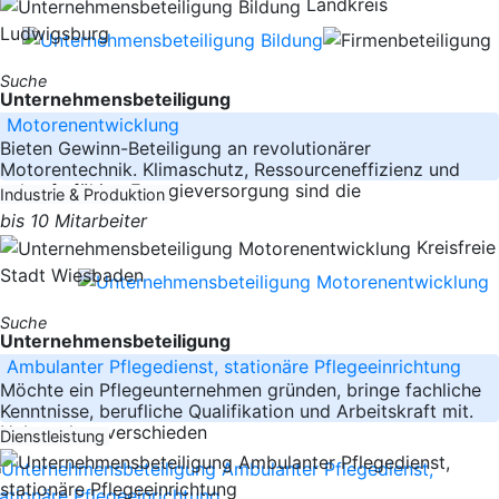
Landkreis
Ludwigsburg
Suche
Unternehmensbeteiligung
Motorenentwicklung
Bieten Gewinn-Beteiligung an revolutionärer
Motorentechnik. Klimaschutz, Ressourceneffizienz und
zukunftsfähige Energieversorgung sind die
Industrie & Produktion
bis 10 Mitarbeiter
Kreisfreie
Stadt Wiesbaden
Suche
Unternehmensbeteiligung
Ambulanter Pflegedienst, stationäre Pflegeeinrichtung
Möchte ein Pflegeunternehmen gründen, bringe fachliche
Kenntnisse, berufliche Qualifikation und Arbeitskraft mit.
Habe schon verschieden
Dienstleistung