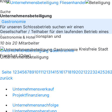
Kreis
Suche
Unternehmensbeteiligung
Gastronomie
Für unseren Schlossbetrieb suchen wir einen
Gesellschafter / Teilhaber für den laufenden Betrieb eines
Privatclubs. Investitionsplan und
Gastronomie & Hotel
10 bis 20 Mitarbeiter
Kreisfreie Stadt
Frankfurt (Oder)
Seite
1
2
3
4
5
6
7
8
9
10
11
12
13
14
15
16
17
18
19
20
21
22
23
24
25
26
zurück
Unternehmensverkauf
Projektfinanzierung
Unternehmensnachfolge
Unternehmensberatung