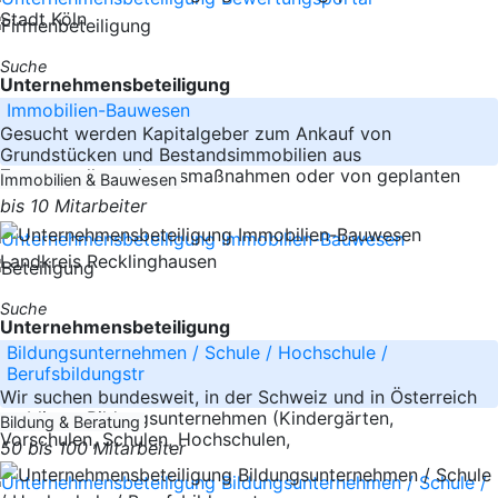
Stadt Köln
Suche
Unternehmensbeteiligung
Immobilien-Bauwesen
Gesucht werden Kapitalgeber zum Ankauf von
Grundstücken und Bestandsimmobilien aus
Zwangsvollstreckungsmaßnahmen oder von geplanten
Immobilien & Bauwesen
bis 10 Mitarbeiter
Landkreis Recklinghausen
Suche
Unternehmensbeteiligung
Bildungsunternehmen / Schule / Hochschule /
Berufsbildungstr
Wir suchen bundesweit, in der Schweiz und in Österreich
etablierte Bildungsunternehmen (Kindergärten,
Bildung & Beratung
Vorschulen, Schulen, Hochschulen,
50 bis 100 Mitarbeiter