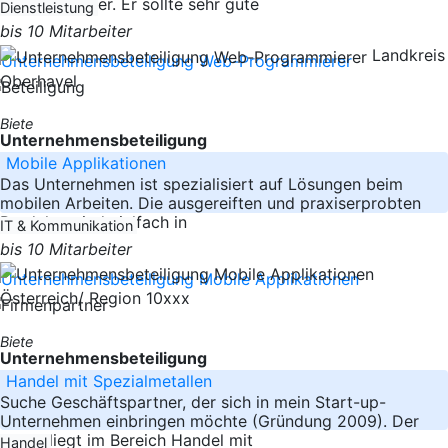
Programmierer. Er sollte sehr gute
Dienstleistung
bis 10 Mitarbeiter
Landkreis
Oberhavel
Biete
Unternehmensbeteiligung
Mobile Applikationen
Das Unternehmen ist spezialisiert auf Lösungen beim
mobilen Arbeiten. Die ausgereiften und praxiserprobten
Produkte sind vielfach in
IT & Kommunikation
bis 10 Mitarbeiter
Österreich/ Region 10xxx
Biete
Unternehmensbeteiligung
Handel mit Spezialmetallen
Suche Geschäftspartner, der sich in mein Start-up-
Unternehmen einbringen möchte (Gründung 2009). Der
Fokus liegt im Bereich Handel mit
Handel