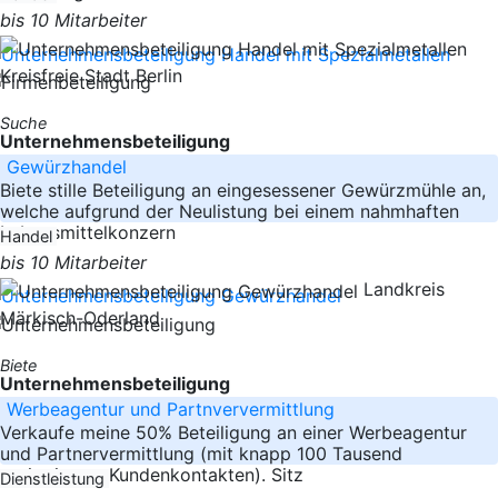
bis 10 Mitarbeiter
Kreisfreie Stadt Berlin
Suche
Unternehmensbeteiligung
Gewürzhandel
Biete stille Beteiligung an eingesessener Gewürzmühle an,
welche aufgrund der Neulistung bei einem nahmhaften
Lebensmittelkonzern
Handel
bis 10 Mitarbeiter
Landkreis
Märkisch-Oderland
Biete
Unternehmensbeteiligung
Werbeagentur und Partnververmittlung
Verkaufe meine 50% Beteiligung an einer Werbeagentur
und Partnervermittlung (mit knapp 100 Tausend
registrierten Kundenkontakten). Sitz
Dienstleistung