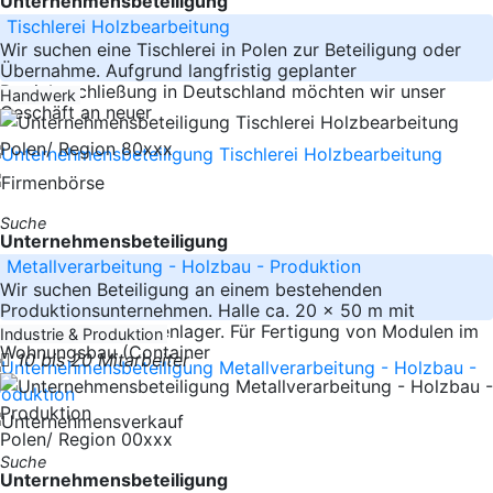
Unternehmensbeteiligung
Tischlerei Holzbearbeitung
Wir suchen eine Tischlerei in Polen zur Beteiligung oder
Übernahme. Aufgrund langfristig geplanter
Betriebsschließung in Deutschland möchten wir unser
Handwerk
Geschäft an neuer
Polen/ Region 80xxx
Suche
Unternehmensbeteiligung
Metallverarbeitung - Holzbau - Produktion
Wir suchen Beteiligung an einem bestehenden
Produktionsunternehmen. Halle ca. 20 x 50 m mit
Kranbahn und Aussenlager. Für Fertigung von Modulen im
Industrie & Produktion
Wohnungsbau (Container
10 bis 20 Mitarbeiter
Polen/ Region 00xxx
Suche
Unternehmensbeteiligung