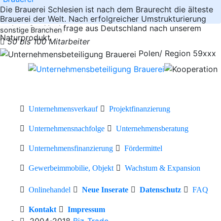
Die Brauerei Schlesien ist nach dem Braurecht die älteste
Brauerei der Welt. Nach erfolgreicher Umstrukturierung
und großer Nachfrage aus Deutschland nach unserem
sonstige Branchen
Naturprodukt
50 bis 100 Mitarbeiter
Polen/ Region 59xxx
Unternehmensverkauf
Projektfinanzierung
Unternehmensnachfolge
Unternehmensberatung
Unternehmensfinanzierung
Fördermittel
Gewerbeimmobilie, Objekt
Wachstum & Expansion
Onlinehandel
Neue Inserate
Datenschutz
FAQ
Kontakt
Impressum
2004-2018
Biz-Trade