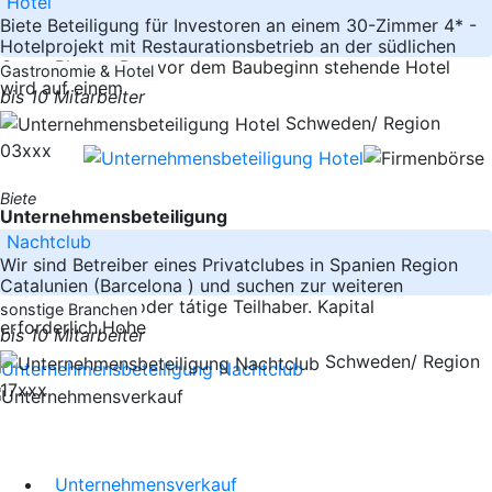
Hotel
Biete Beteiligung für Investoren an einem 30-Zimmer 4* -
Hotelprojekt mit Restaurationsbetrieb an der südlichen
Costa Blanca. Das vor dem Baubeginn stehende Hotel
Gastronomie & Hotel
wird auf einem
bis 10 Mitarbeiter
Schweden/ Region
03xxx
Biete
Unternehmensbeteiligung
Nachtclub
Wir sind Betreiber eines Privatclubes in Spanien Region
Catalunien (Barcelona ) und suchen zur weiteren
Expanison stille oder tátige Teilhaber. Kapital
sonstige Branchen
erforderlich.Hohe
bis 10 Mitarbeiter
Schweden/ Region
17xxx
Unternehmensverkauf