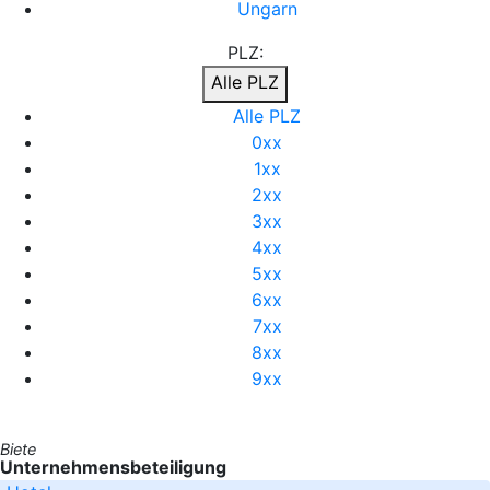
Ungarn
PLZ:
Alle PLZ
Alle PLZ
0xx
1xx
2xx
3xx
4xx
5xx
6xx
7xx
8xx
9xx
Biete
Unternehmensbeteiligung