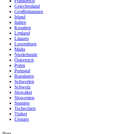
Frankreich
Griechenland
Großbritannien
Irland
Italien
Kroatien
Lettland
Litauen
Luxemburg
Malta
Niederlande
Österreich
Polen
Portugal
Rumänien
Schweden
Schweiz
Slowakei
Slowenien
Spanien
Tschechien
Türkei
Ungarn
Biete