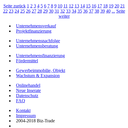
Seite zurück
1
2
3
4
5
6
7
8
9
10
11
12
13
14
15
16
17
18
19
20
21
22
23
24
25
26
27
28
29
30
31
32
33
34
35
36
37
38
39
40
...
Seite
weiter
Unternehmensverkauf
Projektfinanzierung
Unternehmensnachfolge
Unternehmensberatung
Unternehmensfinanzierung
Fördermittel
Gewerbeimmobilie, Objekt
Wachstum & Expansion
Onlinehandel
Neue Inserate
Datenschutz
FAQ
Kontakt
Impressum
2004-2018 Biz-Trade