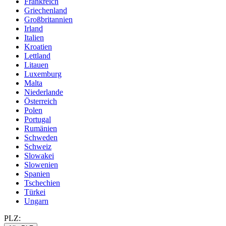
Frankreich
Griechenland
Großbritannien
Irland
Italien
Kroatien
Lettland
Litauen
Luxemburg
Malta
Niederlande
Österreich
Polen
Portugal
Rumänien
Schweden
Schweiz
Slowakei
Slowenien
Spanien
Tschechien
Türkei
Ungarn
PLZ: