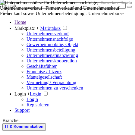
Datenschutz
Kontakt
Home
Der große Marktplatz für Unternehmen
Marktplatz +
Marktplatz
Unternehmensverkauf
Unternehmensnachfolge
Gewerbeimmobilie, Objekt
Unternehmensbeteiligung
Unternehmensfinanzierung
Unternehmenskooperation
Geschäftsführer
Franchise / Lizenz
Mantelgesellschaft
Vermietung / Verpachtung
Unternehmen zu verschenken
Login +
Login
Login
Registrieren
Support
Branche:
IT & Kommunikation