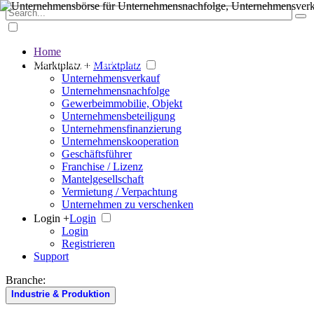
Home
Der große Marktplatz für Unternehmen
Marktplatz +
Marktplatz
Unternehmensverkauf
Unternehmensnachfolge
Gewerbeimmobilie, Objekt
Unternehmensbeteiligung
Unternehmensfinanzierung
Unternehmenskooperation
Geschäftsführer
Franchise / Lizenz
Mantelgesellschaft
Vermietung / Verpachtung
Unternehmen zu verschenken
Login +
Login
Login
Registrieren
Support
Branche:
Industrie & Produktion