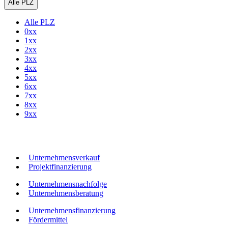
Alle PLZ
Alle PLZ
0xx
1xx
2xx
3xx
4xx
5xx
6xx
7xx
8xx
9xx
Unternehmensverkauf
Projektfinanzierung
Unternehmensnachfolge
Unternehmensberatung
Unternehmensfinanzierung
Fördermittel