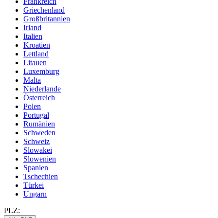
Frankreich
Griechenland
Großbritannien
Irland
Italien
Kroatien
Lettland
Litauen
Luxemburg
Malta
Niederlande
Österreich
Polen
Portugal
Rumänien
Schweden
Schweiz
Slowakei
Slowenien
Spanien
Tschechien
Türkei
Ungarn
PLZ: