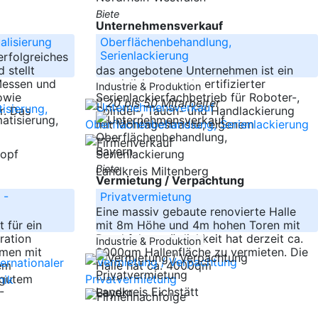
Biete
Unternehmensverkauf
alisierung
Oberflächenbehandlung,
Serienlackierung
 erfolgreiches
 stellt
das angebotene Unternehmen ist ein
Messen und
spezialisierter und zertifizierter
Industrie & Produktion
owie
Serienlackierfachbetrieb für Roboter-,
20 bis 50 Mitarbeiter
r. Das
Spindel-, Tauch- und Handlackierung
mit Montagestrasse, eigenem
-----
Bayern
kopf
Biete
Landkreis Miltenberg
Vermietung / Verpachtung
 -
Privatvermietung
Eine massiv gebaute renovierte Halle
 für ein
mit 8m Höhe und 4m hohen Toren mit
ration
Durchfahrtsmöglichkeit hat derzeit ca.
Industrie & Produktion
hmen mit
2000qm Hallenfläche zu vermieten. Die
nem
Halle hat ca. 4000qm
 gutem
-----
Landkreis Eichstätt
Bayern