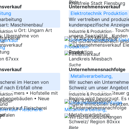
Biete
Kreisfreie Stadt Flensburg
sverkauf
Unternehmensverkauf
itung
Elektrotechnik Produktion
arbeitung
Wir vertreiben und produzi
art: Maschinenbau/
kundenspezifische Anzeigen
nenbau Ort: Ungarn Art
Industrieautomation. Touch
duktion
Industrie & Produktion
s: Übernahme von
unsere Spezialität . Kunden
itarbeiter
10 bis 20 Mitarbeiter
nd
und Sicherheitsbereich sin
-----
Bayern
on 67xxx
Landkreis Miesbach
Suche
sverkauf
Unternehmensnachfolge
Metallverarbeitung,
ischerei im Herzen von
Wir suchen ein Unternehmen
f nach Erbfall ohne
Schweiz um unser Angebot
Eigentümers • Hofstelle mit
Produktion erhöht. Steuer 
duktion
Industrie & Produktion
Nebengebäuden • Neue
Region wird bevorzugt. Es
rbeiter
bis 10 Mitarbeiter
 und
eigene Immobilien besitzen.
stfalen
ppe
Schweiz/ Region 80xxx
Biete