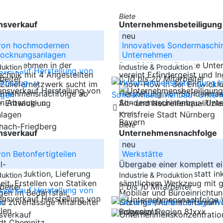
Biete
sverkauf
Unternehmensbeteiligung
neu
 von hochmodernen
Innovatives Sondermaschi
rocknungsanlagen
Unternehmen
 Unternehmen in der
Das 2019 gegründete Unte
duktion
Industrie & Produktion
chnik mit 4 Angestellten
vereint Erfindergeist und I
rbeiter
10 bis 20 Mitarbeiter
Zuliefernetzwerk sucht im
Know-How in der Entwickl
ernehmensnachfolge ab
Herstellung von Sondermas
 - Entwicklung
Alt- und Neureifenqualifizi
-----
Kreisfreie Stadt Nürnberg
Bayern
Biete
chach-Friedberg
sverkauf
Unternehmensnachfolge
neu
von Betonfertigteilen
Werkstätte
l-
Übergabe einer komplett ei
teproduktion, Lieferung
mechanischen Werkstatt ink
duktion
Industrie & Produktion
it, Erstellen von Statiken
sämtlichem Werkzeug mit 
rbeiter
bis 10 Mitarbeiter
en im Bedarfsfall,
Mobiliar und Büroeinrichtung
nd zuverlässige Mitarbeiter
Sitzungs-/Aufenthaltsraum 
insgesamt
Schweiz/ Region 81xxx
adt Chemnitz