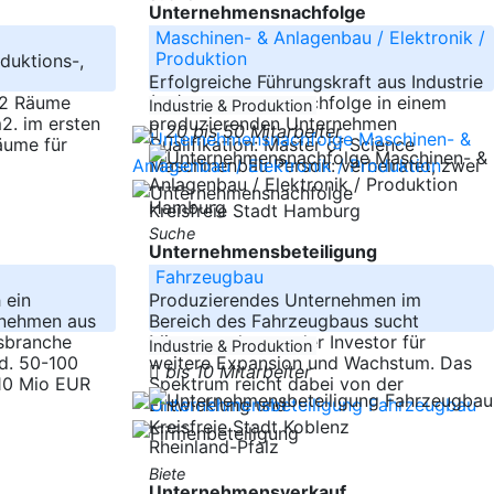
Unternehmensnachfolge
Maschinen- & Anlagenbau / Elektronik /
Produktion
duktions-,
Erfolgreiche Führungskraft aus Industrie
 2 Räume
(33) sucht Altersnachfolge in einem
Industrie & Produktion
2. im ersten
produzierenden Unternehmen
20 bis 50 Mitarbeiter
äume für
Qualifikation: Master of Science
Maschinenbau Person: verheiratet, zwei
-----
Hamburg
Kreisfreie Stadt Hamburg
Suche
Unternehmensbeteiligung
Fahrzeugbau
 ein
Produzierendes Unternehmen im
rnehmen aus
Bereich des Fahrzeugbaus sucht
sbranche
Mitunternehmer oder Investor für
Industrie & Produktion
d. 50-100
weitere Expansion und Wachstum. Das
bis 10 Mitarbeiter
 10 Mio EUR
Spektrum reicht dabei von der
Entwicklung und
-----
Kreisfreie Stadt Koblenz
Rheinland-Pfalz
Biete
Unternehmensverkauf