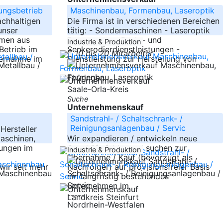
tungsbetrieb
Maschinenbau, Formenbau, Laseroptik
achhaltigen
Die Firma ist in verschiedenen Bereichen
unser
tätig: - Sondermaschinen - Laseroptik
hmen aus
Baugruppen - Draht- und
Industrie & Produktion
Betrieb im
Senkerodierdienstleistungen -
10 bis 20 Mitarbeiter
bernahme im
Dienstleistung zur Herstellung von
-----
Thüringen
Saale-Orla-Kreis
Suche
Unternehmenskauf
Sandstrahl- / Schaltschrank- /
Reinigungsanlagenbau / Servic
Hersteller
aschinen,
Wir expandieren / entwickeln neue
sungen im
Geschäftsfelder und suchen zur
Industrie & Produktion
Übernahme / Kauf (bevorzugt als
wir seit mehr
Nachfolger) auf provisionsfreier Basis
ein langfristig bestehendes
Unternehmen im
-----
Landkreis Steinfurt
Nordrhein-Westfalen