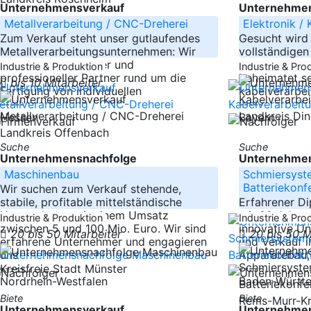
Unternehmensverkauf
Unternehmen
Metallverarbeitung / CNC-Dreherei
Elektronik /
Zum Verkauf steht unser gutlaufendes
Gesucht wird
Metallverarbeitungsunternehmen: Wir
vollständige
sind ein kompetenter und
Unternehmen s
Industrie & Produktion
Industrie & Pro
professioneller Partner rund um die
beheimatet se
bis 10 Mitarbeiter
Fertigung von individuellen
kabelverarbe
-----
-----
Landkreis Di
Hessen
Bayern
Landkreis Offenbach
Suche
Suche
Unternehmensnachfolge
Unternehmen
Maschinenbau
Schmiersyste
Batteriekonf
Wir suchen zum Verkauf stehende,
stabile, profitable mittelständische
Erfahrener Di
Unternehmen mit einem Umsatz
mit 20 Jahren
Industrie & Produktion
Industrie & Pro
zwischen 5 und 100 Mio. Euro. Wir sind
innovative Un
20 bis 50 Mitarbeiter
20 bis 50 M
erfahrene Unternehmer und engagieren
und Verkauf i
uns
Apparatebau,
-----
-----
Kreisfreie Stadt Münster
Nordrhein-Westfalen
Baden-Württ
Biete
Biete
Rems-Murr-K
Unternehmensverkauf
Unternehmen