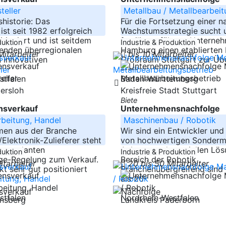
teller
Metallbau / Metallbearbei
historie: Das
Für die Fortsetzung einer n
st seit 1982 erfolgreich
Wachstumsstrategie sucht 
tioniert und ist seitdem
familiengeführtes Unterne
duktion
Industrie & Produktion
renden überregionalen
Hamburg einen etablierten 
Mitarbeiter
bis 10 Mitarbeiter
n innovativen
Großraum Stuttgart zur Ü
-----
stfalen
Baden-Württemberg
tersloh
Kreisfreie Stadt Stuttgart
Biete
sverkauf
Unternehmensnachfolge
rbeitung, Handel
Maschinenbau / Robotik
men aus der Branche
Wir sind ein Entwickler und 
Elektronik-Zulieferer steht
von hochwertigen Sonderm
r geplanten
Anlagen und speziellen Lö
duktion
Industrie & Produktion
lge-Regelung zum Verkauf.
Bereich der Robotik.
itarbeiter
20 bis 50 Mitarbeiter
kt sehr gut positioniert
Branchenübergreifend sind 
als 20
-----
stfalen
Nordrhein-Westfalen
insberg
Landkreis Paderborn