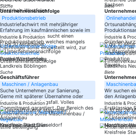
-----
Sachsen
Suche
Biete
Nordrhein-Westfalen
Unternehmensnachfolge
Unternehmen
Produktionsbetrieb
Onlinehandel
Industriefachwirt mit mehrjähriger
Ortsunabhäng
Erfahrung im kaufmännischen sowie im
Produktionsa
technischen Bereich sucht einen
Produkten aus
Industrie & Produktion
Industrie & Pro
Produktionsbetrieb welches mangels
Gründen kurzf
bis 10 Mitarbeiter
bis 10 Mita
Nachfolger sonst eingestellt wird, zur
Aufgrund der 
-----
Nischenpositi
Baden-Württemberg
-----
Bayern
Landkreis Böblingen
Landkreis N
Suche
Biete
Geschäftsführer
Unternehmen
Maschinen / Anlagenbau
Maschinenb
Suche Unternehmen zur Sanierung.
Wir suchen ei
Gerne mit späterer Übernahme oder
den Anlagenb
Beteiligung im Erfolgsfall. Volles
und Automatis
Industrie & Produktion
Industrie & Pro
Commitment garantiert. Der Bereich des
Erstklassige
10 bis 20 M
Unternehmens sollte Maschinenbau /
Wachstum , In
-----
-----
Kreisfreie Stadt Düsseldorf
Nordrhein-Westfalen
Nordrhein-We
Kreisfreie St