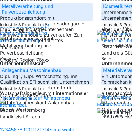
Metallverarbeitung und
Kosmetikhers
Pulverbeschichtung
Unternehmens
Produktionsstandort mit
Unternehmen i
Erweiterungspotenzial in Südungarn –
am Markt posi
Industrie & Produktion
Industrie & Pro
Etabliertes Industrieunternehmen
einer der füh
bis 10 Mitarbeiter
50 bis 100 
inklusive Immobilie zu verkaufen Zum
Hersteller vo
Verkauf steht ein etabliertes
-----
Nordrhein-We
Landkreis Gü
Suche
Biete
Ungarn/ Region 76xxx
Unternehmenskauf
Unternehmen
Anlagenbau Maschinenbau
Materialvera
Dipl. Ing. / Dipl. Wirtschaftsing. mit
Ein Unterneh
Qualifikation SFI sucht ein Unternehmen
Feinmechanik/
mit folgenden Parametern: Profil
im Rahmen de
Industrie & Produktion
Industrie & Pro
Wirtschaftsingenieur mit internationaler
Altersnachfo
20 bis 50 Mitarbeiter
20 bis 50 M
Ausprägung und
Es ist am Mar
-----
und
Baden-Württemberg
-----
Nordrhein-We
Landkreis Lörrach
Landkreis He
1
2
3
4
5
6
7
8
9
10
11
12
13
14
Seite weiter