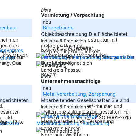
Biete
Vermietung / Verpachtung
neu
nenbau-
Bürogebäude
Objektbeschreibung Die Fläche bietet
rnehmen
eine bestehende Bürostruktur mit
Industrie & Produktion
ngenieurs-
mehreren Räumen,
10 bis 20 Mitarbeiter
ung und
Besprechungsmöglichkeit,
chinen zur
Empfangsbereich und viel Stauraum. Die
erung. Das
Bürofläche eignet sich
-----
Landkreis Passau
Bayern
Biete
Unternehmensnachfolge
neu
Metallverarbeitung, Zerspanung
ngerichteten
Mitarbeitenden Gesellschafter Sie sind
l.
Zerspanungstechniker/-meister und
Industrie & Produktion
gesamten
wollen Ihre Zukunft aktiv gestalten. Für
 inkl.
unseren modernen nach ISO 9001-2015
auf
zertifizierten
Landkreis Borken
-----
Nordrhein-Westfalen