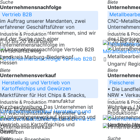
Suche
Biete
Unternehmensnachfolge
Unternehmen
Vertrieb B2B
Metallbearbe
im Auftrag unserer Mandanten, zwei
CNC-Metallbe
erfahrener Geschäftsführer von
Unternehmens
mittelständischen Unternehmen, sind wir
Sondermaschi
Industrie & Produktion
Industrie & Pro
auf der Suche nach einer
des Übertrag
10 bis 20 Mitarbeiter
20 bis 50 M
Unternehmensnachfolge im
Sachanlage u
Wirtschaftszweig
-----
Landkreis Marburg-Biedenkopf
Hessen
Ungarn/ Regi
Biete
Biete
Unternehmensverkauf
Unternehmen
Herstellung und Vertrieb von
Fleischerei
Kartoffelchips und Gewürzen
• Die Landfle
Marktführer für Hot Chips & Snacks,
NRW • Verkau
Kesselchips, Gewürzmanufaktur
Einfluss des 
Industrie & Produktion
Industrie & Pro
Kurzbeschreibung Das Unternehmen ist
Wohnhaus / 
bis 10 Mitarbeiter
bis 10 Mita
ein wachstumsstarker Hersteller und
Produktions-
einer der Marktführer im Bereich
-----
-----
Nordrhein-We
Landkreis Li
Bayern
Biete
Suche
Landkreis Rosenheim