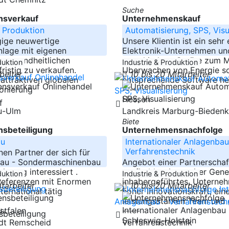
Suche
sverkauf
Unternehmenskauf
 Produktion
Automatisierung, SPS, Visu
ige neuwertige
Unsere Klientin ist ein sehr
nlage mit eigenen
Elektronik-Unternehmen und
 gesundheitlichen
verschiedene Geräte zum 
duktion
Industrie & Produktion
ristig zu verkaufen.
Überwachen von Energie s
rbeiter
10 bis 20 Mitarbeiter
attraktiven globalen
entsprechende Software he
onierung
-----
Hessen
eu-Ulm
Landkreis Marburg-Bieden
Biete
sbeteiligung
Unternehmensnachfolge
au
Internationaler Anlagenbau
Verfahrenstechnik
nen Partner der sich für
au - Sondermaschinenbau
Angebot einer Partnerschaft
ierung interessiert .
profitables, in zweiter Gene
duktion
Industrie & Produktion
 Referenzen mit Enormen
inhabergeführtes, Unterne
itarbeiter
10 bis 20 Mitarbeiter
ternational tätig
hoher Innovationskraft, ei
leistungsstarken Team und
stfalen
-----
Schleswig-Holstein
adt Remscheid