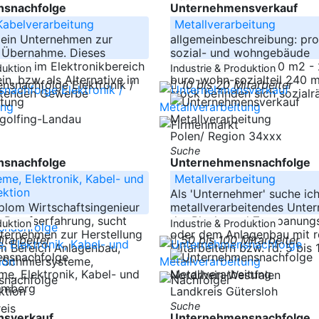
snachfolge
Unternehmensverkauf
 Kabelverarbeitung
Metallverarbeitung
 ein Unternehmen zur
allgemeinbeschreibung: pro
n Übernahme. Dieses
sozial- und wohngebäude
ollte im Elektronikbereich
produktionsteil - 250 m2 -
duktion
Industrie & Produktion
in, bzw. als Alternative im
buro-wohn-sozialteil 240 m
10 bis 20 Mitarbeiter
itenden Gewerbe
stock befinden sich sozialr
ngolfing-Landau
Polen/ Region 34xxx
Suche
snachfolge
Unternehmensnachfolge
me, Elektronik, Kabel- und
Metallverarbeitung
ektion
Als 'Unternehmer' suche ich
plom Wirtschaftsingenieur
metallverarbeitendes Unte
 Berufserfahrung, sucht
der Blech- und Zerspanung
duktion
Industrie & Produktion
ternehmen zur Herstellung
oder dem Anlagenbau mit r
itarbeiter
50 bis 100 Mitarbeiter
m Bereich Anlagenbau,
Mitarbeitern bzw. rd. 5 bis
 Schmiersysteme,
-----
Nordrhein-Westfalen
emberg
Landkreis Gütersloh
Suche
reis
sverkauf
Unternehmensnachfolge