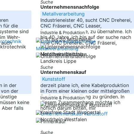
Suche
Unternehmensnachfolge
Metallverarbeitung
eren
Industrieneister 40, sucht CNC Dreherei,
 für die
CNC Fräserei, CNC Leaser,
systeme sind
Baugruppenmontage, zu übernahme. Ich
Industrie & Produktion
 im Wehr-
bin 40 Jahre, ich bin auf der suche nach
10 bis 20 Mitarbeiter
d auch
eine CNC Dreherei, CNC Fräserei,
-----
Nordrhein-Westfalen
Landkreis Lippe
Suche
Unternehmenskauf
Kunststoff
 in der
derzeit plane ich, eine Kabelproduktion
 von der
in Form einer kleinen oder mittelgroßen
günstige
Fertigung/ Herstellung zu gründen. In
Industrie & Produktion
 müssen keine
diesem Zusammenhang möchte ich
 Aber falls
höflich darum bitten, mir
Kreisfreie Stadt Wuppertal
-----
Nordrhein-Westfalen
Suche