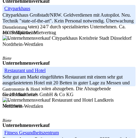
Unternehmensverkauf
Cityparkhaus
Cityparkhaus Großstadt/NRW. Geldverdienen mit Autopilot. Neu.
Technik "state-of-the-art". Kein Personal notwendig. Überwachung
(Video und Daten) 24/7 durch spezialisiertes Unternehmen. Ca.
Dienstleistung
bis 10 Mitarbeiter
100 Stellplätze. Mietvertrag
Kreisfreie Stadt Düsseldorf
-----
Nordrhein-Westfalen
Biete
Unternehmensverkauf
Restaurant und Hotel
Sehr gut am Markt eingeführtes Restaurant mit einem sehr gut
ausgelastetetem Hotel mit 20 Betten in guter Lage zu Messen und
umliegenden Metropolen abzugeben. Die Abzugebende
Gastronomie & Hotel
bis 10 Mitarbeiter
Gesellschaft ist als GmbH & Co KG
Landkreis
-----
Mettmann
Nordrhein-Westfalen
Biete
Unternehmensverkauf
Fitness Gesundheitszentrum