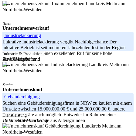
Landkreis Mettmann
-----
Nordrhein-Westfalen
Biete
Unternehmensverkauf
Industrielackierung
Lukrative Industrielackierung vergibt Nachfolgechance Der
lukrative Betrieb ist seit mehreren Jahrzehnten fest in der Region
etabliert und genießt einen exzellenten Ruf für seine hohe
Industrie & Produktion
bis 10 Mitarbeiter
Zuverlässigkeit und
Landkreis Mettmann
-----
Nordrhein-Westfalen
Suche
Unternehmenskauf
Gebäudereinigung
Suchen eine Gebäudereinigungsfirma in NRW zu kaufen mit einem
Umsatz zwischen 15.000.000,00 € und 25.000.000,00 €, andere
Großstädte wäre auch möglich. Entweder im Rahmen einer
Dienstleistung
100 bis 500 Mitarbeiter
Unternehmensnachfolge aus Altersgründen
Landkreis Mettmann
-----
Nordrhein-Westfalen