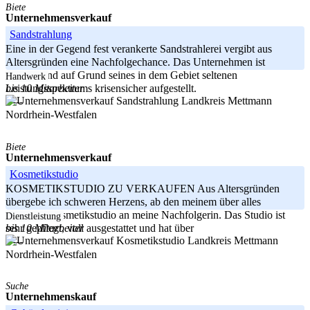
Biete
Unternehmensverkauf
Sandstrahlung
Eine in der Gegend fest verankerte Sandstrahlerei vergibt aus
Altersgründen eine Nachfolgechance. Das Unternehmen ist
lukrativ und auf Grund seines in dem Gebiet seltenen
Handwerk
bis 10 Mitarbeiter
Leistungsspektrums krisensicher aufgestellt.
Landkreis Mettmann
-----
Nordrhein-Westfalen
Biete
Unternehmensverkauf
Kosmetikstudio
KOSMETIKSTUDIO ZU VERKAUFEN Aus Altersgründen
übergebe ich schweren Herzens, ab den meinem über alles
geliebten Kosmetikstudio an meine Nachfolgerin. Das Studio ist
Dienstleistung
bis 10 Mitarbeiter
sehr gepflegt, voll ausgestattet und hat über
Landkreis Mettmann
-----
Nordrhein-Westfalen
Suche
Unternehmenskauf