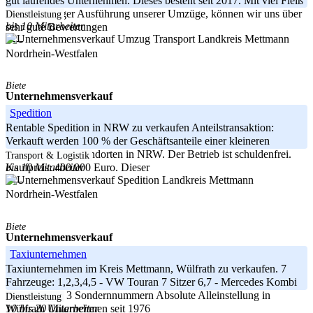
gut laufendes Unternehmen. Dieses besteht seit 2017. Mit viel Fleiß
und sorgfältiger Ausführung unserer Umzüge, können wir uns über
Dienstleistung
bis 10 Mitarbeiter
sehr gute Bewertungen
Landkreis Mettmann
-----
Nordrhein-Westfalen
Biete
Unternehmensverkauf
Spedition
Rentable Spedition in NRW zu verkaufen Anteilstransaktion:
Verkauft werden 100 % der Geschäftsanteile einer kleineren
Spedition mit 3 Standorten in NRW. Der Betrieb ist schuldenfrei.
Transport & Logistik
bis 10 Mitarbeiter
Kaufpreis: 400.000 Euro. Dieser
Landkreis Mettmann
-----
Nordrhein-Westfalen
Biete
Unternehmensverkauf
Taxiunternehmen
Taxiunternehmen im Kreis Mettmann, Wülfrath zu verkaufen. 7
Fahrzeuge: 1,2,3,4,5 - VW Touran 7 Sitzer 6,7 - Mercedes Kombi
& Limousine 3 Sondernnummern Absolute Alleinstellung in
Dienstleistung
10 bis 20 Mitarbeiter
Wülfrath Unternehmen seit 1976