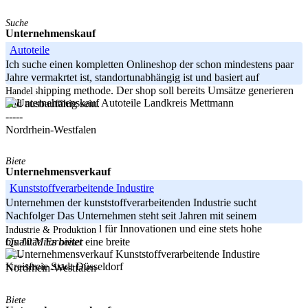
Suche
Unternehmenskauf
Autoteile
Ich suche einen kompletten Onlineshop der schon mindestens paar
Jahre vermakrtet ist, standortunabhängig ist und basiert auf
Droppshipping methode. Der shop soll bereits Umsätze generieren
Handel
Landkreis Mettmann
und ausbaufähig sein.
-----
Nordrhein-Westfalen
Biete
Unternehmensverkauf
Kunststoffverarbeitende Industire
Unternehmen der kunststoffverarbeitenden Industrie sucht
Nachfolger Das Unternehmen steht seit Jahren mit seinem
qualifizierten Personal für Innovationen und eine stets hohe
Industrie & Produktion
bis 10 Mitarbeiter
Qualität. Es bietet eine breite
-----
Kreisfreie Stadt Düsseldorf
Nordrhein-Westfalen
Biete