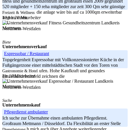
fitess und gesundheitszentrum im großraum essen 2009 gegründet
520 mitglieder + 150 reha mitglieder zur zeit 300 Qm sehr günstige
miete 1600.- netto die anlage wäre bis auf ca 1000qm erweiterbar
Freizeit & Wellness
10 bis 20 Mitarbeiter
liegt im einen
Landkreis
-----
Mettmann
Nordrhein-Westfalen
Biete
Unternehmensverkauf
Espressobar / Restaurant
Topgelegenheit Espressobar mit Vollkonzessionierter Küche in der
Fußgängerzone einer mittelstädtischen Stadt vor den Toren von
Düsseldorf zu verkaufen. Hohe Kaufkraft und gesundes
Gastronomie & Hotel
bis 10 Mitarbeiter
Einzelhandelsumfeld zeichnen die
Landkreis
-----
Mettmann
Nordrhein-Westfalen
Suche
Unternehmenskauf
Pflegedienst ambulanter
Ich suche zur Übernahme einen ambulanten Pflegedienst.
Großraum Mettmann / Düsseldorf. Da Flexibilität an erster Stelle
steht, freue ich mich auch über Angebote weiterliegender
Dienstleistung