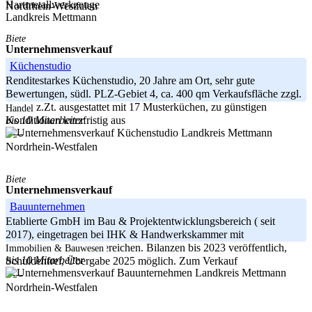
Nordrhein-Westfalen
Landkreis Mettmann
Biete
Unternehmensverkauf
Küchenstudio
Renditestarkes Küchenstudio, 20 Jahre am Ort, sehr gute
Bewertungen, südl. PLZ-Gebiet 4, ca. 400 qm Verkaufsfläche zzgl.
Lager, z.Zt. ausgestattet mit 17 Musterküchen, zu günstigen
Handel
bis 10 Mitarbeiter
Konditionen kurzfristig aus
Landkreis Mettmann
-----
Nordrhein-Westfalen
Biete
Unternehmensverkauf
Bauunternehmen
Etablierte GmbH im Bau & Projektentwicklungsbereich ( seit
2017), eingetragen bei IHK & Handwerkskammer mit
umfassenden Meisterbereichen. Bilanzen bis 2023 veröffentlich,
Immobilien & Bauwesen
bis 10 Mitarbeiter
Schuldenfrei, Übergabe 2025 möglich. Zum Verkauf
Landkreis Mettmann
-----
Nordrhein-Westfalen