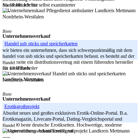
bis 10 Mitarbeiter
Standorte. Ich bin selbst examinierter
Landkreis Mettmann
-----
Nordrhein-Westfalen
Biete
Unternehmensverkauf
Handel usb sticks und speicherkarten
wir bieten ein unternehmen, dass sich schwerpunktmäßig mit dem
handel von usb sticks und speicherkarten befasst. es besteht auf der
zulieferseite ein distributionsvertrag mit einem führenden hersteller
Handel
bis 10 Mitarbeiter
für nand flash
-----
Landkreis Mettmann
Nordrhein-Westfalen
Biete
Unternehmensverkauf
Erotikgroßprojekt
Absolut neues und großes exklusives Erotik-Online-Portal. B.a.
Erotikmagazin, Livecam-Portal, Dating-Vergleichsportal und
TOP500 beste deutsche Erotikseiten. Hochwertige, moderne
Handel
Landkreis Mettmann
Designerstellung. Adminbereich zur
-----