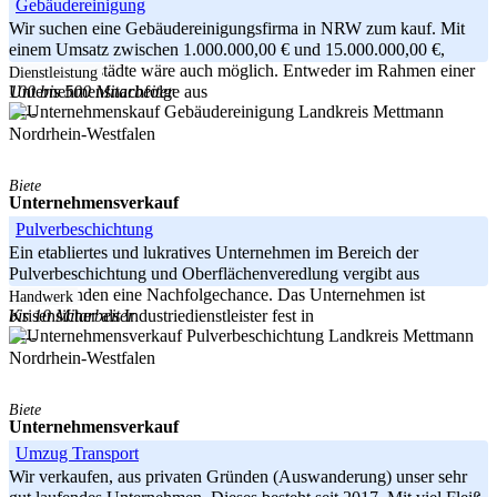
Gebäudereinigung
Wir suchen eine Gebäudereinigungsfirma in NRW zum kauf. Mit
einem Umsatz zwischen 1.000.000,00 € und 15.000.000,00 €,
andere Großstädte wäre auch möglich. Entweder im Rahmen einer
Dienstleistung
100 bis 500 Mitarbeiter
Unternehmensnachfolge aus
Landkreis Mettmann
-----
Nordrhein-Westfalen
Biete
Unternehmensverkauf
Pulverbeschichtung
Ein etabliertes und lukratives Unternehmen im Bereich der
Pulverbeschichtung und Oberflächenveredlung vergibt aus
Altersgründen eine Nachfolgechance. Das Unternehmen ist
Handwerk
bis 10 Mitarbeiter
Krisensicher als Industriedienstleister fest in
Landkreis Mettmann
-----
Nordrhein-Westfalen
Biete
Unternehmensverkauf
Umzug Transport
Wir verkaufen, aus privaten Gründen (Auswanderung) unser sehr