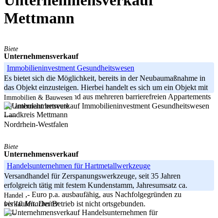
Unternehmensverkauf
Mettmann
Biete
Unternehmensverkauf
Immobilieninvestment Gesundheitswesen
Es bietet sich die Möglichkeit, bereits in der Neubaumaßnahme in
das Objekt einzusteigen. Hierbei handelt es sich um ein Objekt mit
zwei Häusern, bestehend aus mehreren barrierefreien Appartements
Immobilien & Bauwesen
für ambulant betreute
Landkreis Mettmann
-----
Nordrhein-Westfalen
Biete
Unternehmensverkauf
Handelsunternehmen für Hartmetallwerkzeuge
Versandhandel für Zerspanungswerkzeuge, seit 35 Jahren
erfolgreich tätig mit festem Kundenstamm, Jahresumsatz ca.
60.000,- Euro p.a. ausbaufähig, aus Nachfolgegründen zu
Handel
bis 10 Mitarbeiter
verkaufen. Der Betrieb ist nicht ortsgebunden.
-----