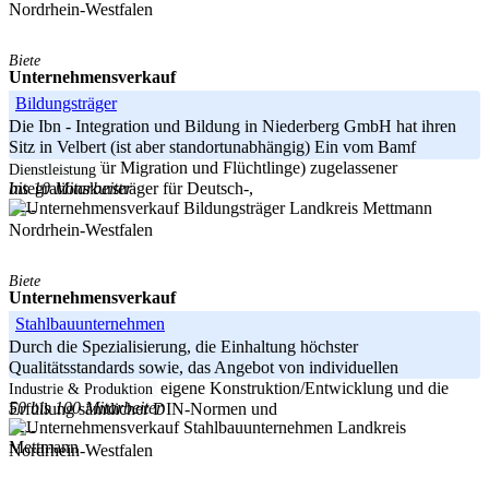
Nordrhein-Westfalen
Biete
Unternehmensverkauf
Bildungsträger
Die Ibn - Integration und Bildung in Niederberg GmbH hat ihren
Sitz in Velbert (ist aber standortunabhängig) Ein vom Bamf
(Bundesamt für Migration und Flüchtlinge) zugelassener
Dienstleistung
bis 10 Mitarbeiter
Integrationskursträger für Deutsch-,
Landkreis Mettmann
-----
Nordrhein-Westfalen
Biete
Unternehmensverkauf
Stahlbauunternehmen
Durch die Spezialisierung, die Einhaltung höchster
Qualitätsstandards sowie, das Angebot von individuellen
Lösungsansätzen, die eigene Konstruktion/Entwicklung und die
Industrie & Produktion
50 bis 100 Mitarbeiter
Erfüllung sämtlicher DIN-Normen und
Landkreis
-----
Mettmann
Nordrhein-Westfalen