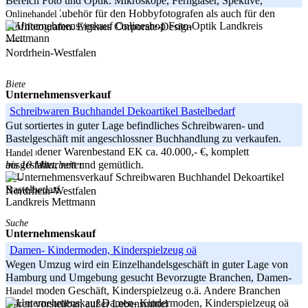
Bereich Foto und Optik: Mikroskope, Ferngläser, Spektive,
Teleskope, Zubehör für den Hobbyfotografen als auch für den
Onlinehandel
Landkreis
Profifotografen. Eigenes Corporate-Design
Mettmann
-----
Nordrhein-Westfalen
Biete
Unternehmensverkauf
Schreibwaren Buchhandel Dekoartikel Bastelbedarf
Gut sortiertes in guter Lage befindliches Schreibwaren- und
Bastelgeschäft mit angeschlossner Buchhandlung zu verkaufen.
Vorhandener Warenbestand EK ca. 40.000,- €, komplett
Handel
bis 10 Mitarbeiter
ausgestattet, nett und gemütlich.
-----
Nordrhein-Westfalen
Landkreis Mettmann
Suche
Unternehmenskauf
Damen- Kindermoden, Kinderspielzeug oä
Wegen Umzug wird ein Einzelhandelsgeschäft in guter Lage von
Hamburg und Umgebung gesucht Bevorzugte Branchen, Damen-
Kindermoden Geschäft, Kinderspielzeug o.ä. Andere Branchen
Handel
wären vorstellbar, außer Lebensmittel