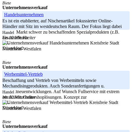
Biete
Unternehmensverkauf
Handelsunternehmen
Es ist ein etablierter, auf Nischenartikel fokussierter Online-
Händler mit Sitz im westdeutschen Raum. Der Fokus liegt dabei
auf am Markt schwer zu beschaffenden Spezialprodukten (z.B.
Handel
bis 10 Mitarbeiter
Ersatzteile für
Kreisfreie Stadt
-----
Düsseldorf
Nordrhein-Westfalen
Biete
Unternehmensverkauf
Werbemittel-Vertrieb
Beschaffung und Vertrieb von Werbemitteln sowie
Mechandisingprodukten. Auch Sonderanfertigungen u.
Produktneuentwicklungen. Auf Wunsch Fullservice mit extrem
Handel
bis 10 Mitarbeiter
attraktiven Onlineshoplösungen. Konzept zur
Kreisfreie Stadt
-----
Düsseldorf
Nordrhein-Westfalen
Biete
Unternehmensverkauf