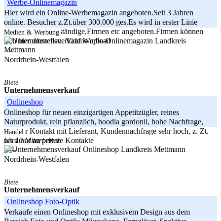
Werbe-Onlinemagazin
Hier wird ein Online-Werbemagazin angeboten.Seit 3 Jahren
online. Besucher z.Zt.über 300.000 ges.Es wird in erster Linie
Werbung für Selbständige,Firmen etc angeboten.Firmen können
Medien & Werbung
Landkreis
sich hier darstellen. Videos upload
Mettmann
-----
Nordrhein-Westfalen
Biete
Unternehmensverkauf
Onlineshop
Onlineshop für neuen einzigartigen Appetitzügler, reines
Naturprodukt, rein pflanzlich, hoodia gordonii, hohe Nachfrage,
direkter Kontakt mit Lieferant, Kundennachfrage sehr hoch, z. Zt.
Handel
bis 10 Mitarbeiter
wird nur an private Kontakte
Landkreis Mettmann
-----
Nordrhein-Westfalen
Biete
Unternehmensverkauf
Onlineshop Foto-Optik
Verkaufe einen Onlineshop mit exklusivem Design aus dem