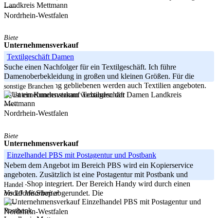
Landkreis Mettmann
-----
Nordrhein-Westfalen
Biete
Unternehmensverkauf
Textilgeschäft Damen
Suche einen Nachfolger für ein Textilgeschäft. Ich führe
Damenoberbekleidung in großen und kleinen Größen. Für die
jüngeren oder jung gebliebenen werden auch Textilien angeboten.
sonstige Branchen
Landkreis
Es ist ein Kundenstamm vorhanden der
Mettmann
-----
Nordrhein-Westfalen
Biete
Unternehmensverkauf
Einzelhandel PBS mit Postagentur und Postbank
Nebem dem Angebot im Bereich PBS wird ein Kopierservice
angeboten. Zusätzlich ist eine Postagentur mit Postbank und
Quelle-Shop integriert. Der Bereich Handy wird durch einen
Handel
bis 10 Mitarbeiter
Vodafone-Shop abgerundet. Die
-----
Nordrhein-Westfalen