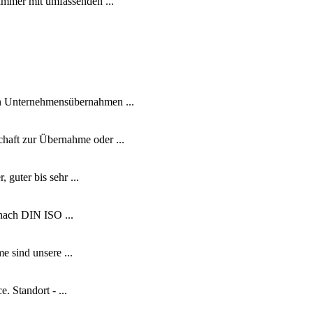
ammer mit umfassenden ...
on Unternehmensübernahmen ...
haft zur Übernahme oder ...
guter bis sehr ...
 nach DIN ISO ...
e sind unsere ...
 Standort - ...