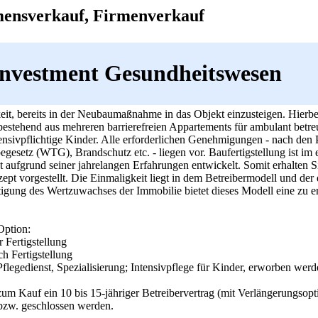
mensverkauf, Firmenverkauf
nvestment Gesundheitswesen
keit, bereits in der Neubaumaßnahme in das Objekt einzusteigen. Hierbe
bestehend aus mehreren barrierefreien Appartements für ambulant bet
tensivpflichtige Kinder. Alle erforderlichen Genehmigungen - nach den 
esetz (WTG), Brandschutz etc. - liegen vor. Baufertigstellung ist im 
 aufgrund seiner jahrelangen Erfahrungen entwickelt. Somit erhalten Si
pt vorgestellt. Die Einmaligkeit liegt in dem Betreibermodell und der
igung des Wertzuwachses der Immobilie bietet dieses Modell eine zu e
Option:
 Fertigstellung
h Fertigstellung
legedienst, Spezialisierung; Intensivpflege für Kinder, erworben werd
um Kauf ein 10 bis 15-jähriger Betreibervertrag (mit Verlängerungsopt
 bzw. geschlossen werden.