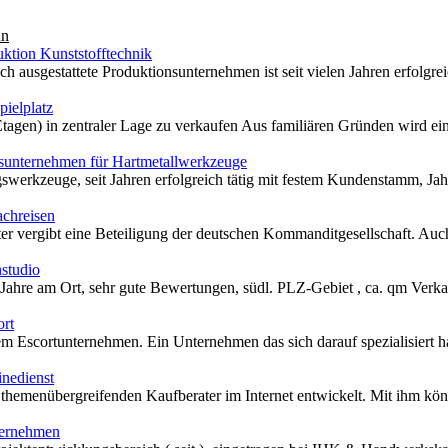
nn
ktion Kunststofftechnik
ch ausgestattete Produktionsunternehmen ist seit vielen Jahren erfolgreic
ielplatz
 Etagen) in zentraler Lage zu verkaufen Aus familiären Gründen wird ein 
unternehmen für Hartmetallwerkzeuge
werkzeuge, seit Jahren erfolgreich tätig mit festem Kundenstamm, Jahr
achreisen
er vergibt eine Beteiligung der deutschen Kommanditgesellschaft. Auch 
studio
Jahre am Ort, sehr gute Bewertungen, südl. PLZ-Gebiet , ca. qm Verkau
ort
m Escortunternehmen. Ein Unternehmen das sich darauf spezialisiert hat
nedienst
themenübergreifenden Kaufberater im Internet entwickelt. Mit ihm könn
ternehmen