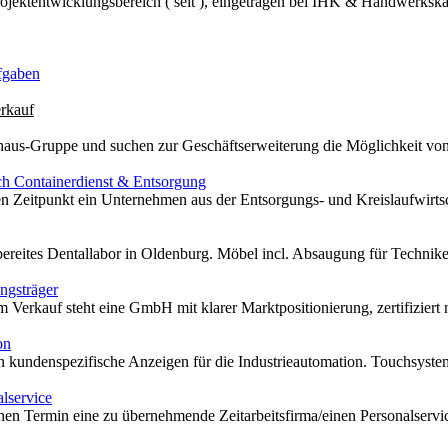
jektentwicklungsbereich ( seit ), eingetragen bei IHK & Handwerksk
fgaben
rkauf
mhaus-Gruppe und suchen zur Geschäftserweiterung die Möglichkeit v
h Containerdienst & Entsorgung
n Zeitpunkt ein Unternehmen aus der Entsorgungs- und Kreislaufwirtsc
ereites Dentallabor in Oldenburg. Möbel incl. Absaugung für Techniker, 
ungsträger
m Verkauf steht eine GmbH mit klarer Marktpositionierung, zertifiziert
on
n kundenspezifische Anzeigen für die Industrieautomation. Touchsystem
alservice
n Termin eine zu übernehmende Zeitarbeitsfirma/einen Personalservice.