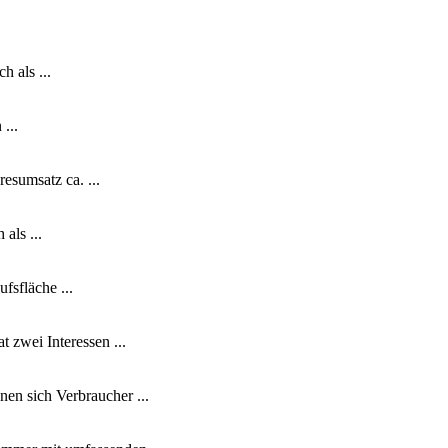
h als ...
...
esumsatz ca. ...
als ...
fsfläche ...
 zwei Interessen ...
en sich Verbraucher ...