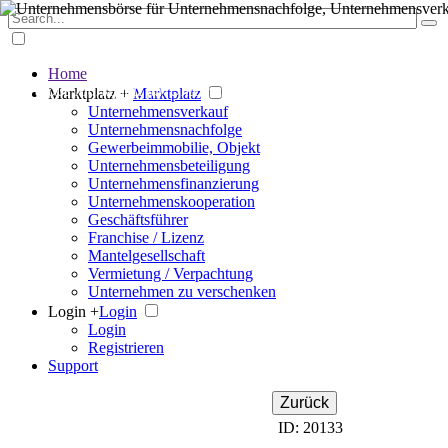
Home
Der große Marktplatz für Unternehmen
Marktplatz +
Marktplatz
Unternehmensverkauf
Unternehmensnachfolge
Gewerbeimmobilie, Objekt
Unternehmensbeteiligung
Unternehmensfinanzierung
Unternehmenskooperation
Geschäftsführer
Franchise / Lizenz
Mantelgesellschaft
Vermietung / Verpachtung
Unternehmen zu verschenken
Login +
Login
Login
Registrieren
Support
Zurück
ID: 20133