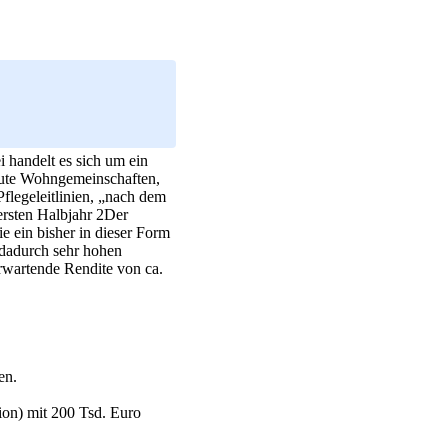
i handelt es sich um ein
reute Wohngemeinschaften,
Pflegeleitlinien, „nach dem
ersten Halbjahr 2Der
e ein bisher in dieser Form
 dadurch sehr hohen
rwartende Rendite von ca.
en.
ion) mit 200 Tsd. Euro