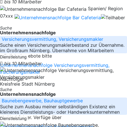
bis 10 Mitarbeiter
Spanien/ Region
07xxx
Suche
Unternehmensnachfolge
Versicherungsvermittlung, Versicherungsmakler
Suche einen Versicherungsmaklerbestand zur Übernahme.
im Großraum Nürnberg. Übernahme von Mitarbeitern
möglich. Angebote bitte
Dienstleistung
bis 10 Mitarbeiter
Kreisfreie Stadt Nürnberg
Suche
Unternehmensnachfolge
Baunebengewerbe, Bauhauptgewerbe
Suche zum Ausbau meiner selbständigen Existenz ein
kleineres Dienstleistungs- oder Handwerksunternehmen
als Nachfolger. Verfüge über
Dienstleistung