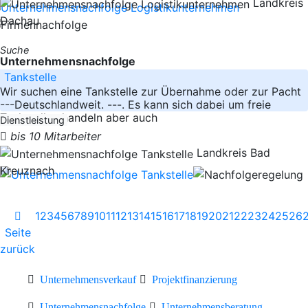
Landkreis
Dachau
Suche
Unternehmensnachfolge
Tankstelle
Wir suchen eine Tankstelle zur Übernahme oder zur Pacht
---Deutschlandweit. ---. Es kann sich dabei um freie
Tankstellen handeln aber auch
Dienstleistung
bis 10 Mitarbeiter
Landkreis Bad
Kreuznach
1
2
3
4
5
6
7
8
9
10
11
12
13
14
15
16
17
18
19
20
21
22
23
24
25
26
Seite
zurück
Unternehmensverkauf
Projektfinanzierung
Unternehmensnachfolge
Unternehmensberatung