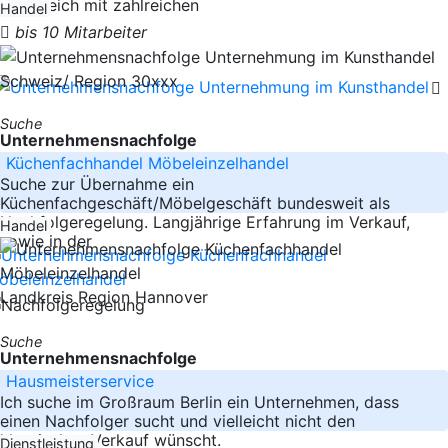
Frankreich mit zahlreichen
Handel
bis 10 Mitarbeiter
Schweiz/ Region 30xxx
Suche
Unternehmensnachfolge
Küchenfachhandel Möbeleinzelhandel
Suche zur Übernahme ein
Küchenfachgeschäft/Möbelgeschäft bundesweit als
Nachfolgeregelung. Langjährige Erfahrung im Verkauf,
Handel
sowie in der
Landkreis Region Hannover
Suche
Unternehmensnachfolge
Hausmeisterservice
Ich suche im Großraum Berlin ein Unternehmen, dass
einen Nachfolger sucht und vielleicht nicht den
klassischen Verkauf wünscht.
Dienstleistung