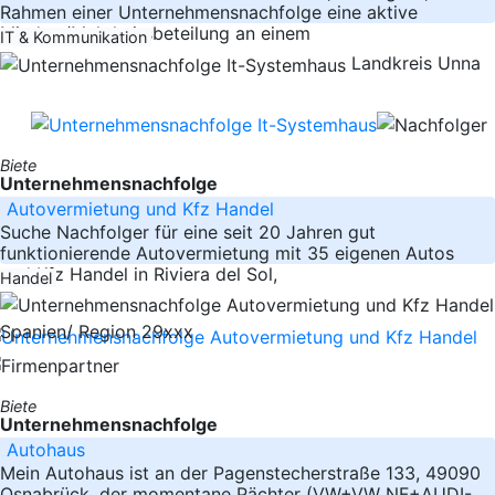
Rahmen einer Unternehmensnachfolge eine aktive
Minder-/Mehrheitsbeteilung an einem
IT & Kommunikation
Landkreis Unna
Biete
Unternehmensnachfolge
Autovermietung und Kfz Handel
Suche Nachfolger für eine seit 20 Jahren gut
funktionierende Autovermietung mit 35 eigenen Autos
und Kfz Handel in Riviera del Sol,
Handel
Spanien/ Region 29xxx
Biete
Unternehmensnachfolge
Autohaus
Mein Autohaus ist an der Pagenstecherstraße 133, 49090
Osnabrück, der momentane Pächter (VW+VW NF+AUDI-