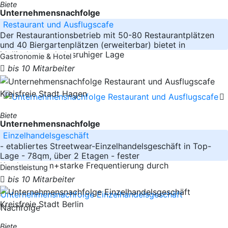
Biete
Unternehmensnachfolge
Restaurant und Ausflugscafe
Der Restaurantionsbetrieb mit 50-80 Restaurantplätzen
und 40 Biergartenplätzen (erweiterbar) bietet in
idyllischer, verkehrsruhiger Lage
Gastronomie & Hotel
bis 10 Mitarbeiter
Kreisfreie Stadt Hagen
Biete
Unternehmensnachfolge
Einzelhandelsgeschäft
- etabliertes Streetwear-Einzelhandelsgeschäft in Top-
Lage - 78qm, über 2 Etagen - fester
Kundenstamm+starke Frequentierung durch
Dienstleistung
bis 10 Mitarbeiter
Kreisfreie Stadt Berlin
Biete