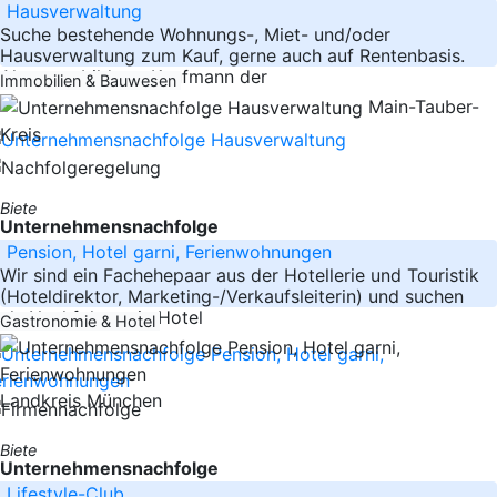
Hausverwaltung
Suche bestehende Wohnungs-, Miet- und/oder
Hausverwaltung zum Kauf, gerne auch auf Rentenbasis.
Als ausgebildeter Kaufmann der
Immobilien & Bauwesen
Main-Tauber-
Kreis
Biete
Unternehmensnachfolge
Pension, Hotel garni, Ferienwohnungen
Wir sind ein Fachehepaar aus der Hotellerie und Touristik
(Hoteldirektor, Marketing-/Verkaufsleiterin) und suchen
als Nachfolger ein Hotel
Gastronomie & Hotel
Landkreis München
Biete
Unternehmensnachfolge
Lifestyle-Club