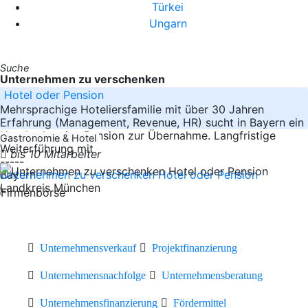
Türkei
Ungarn
Suche
Unternehmen zu verschenken
Hotel oder Pension
Mehrsprachige Hoteliersfamilie mit über 30 Jahren
Erfahrung (Management, Revenue, HR) sucht in Bayern ein
Hotel oder eine Pension zur Übernahme. Langfristige
Gastronomie & Hotel
Weiterführung mit
bis 10 Mitarbeiter
-----
Bayern
Landkreis München
Unternehmensverkauf
Projektfinanzierung
Unternehmensnachfolge
Unternehmensberatung
Unternehmensfinanzierung
Fördermittel