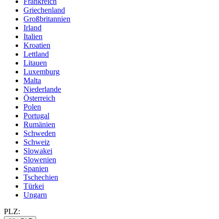
Frankreich
Griechenland
Großbritannien
Irland
Italien
Kroatien
Lettland
Litauen
Luxemburg
Malta
Niederlande
Österreich
Polen
Portugal
Rumänien
Schweden
Schweiz
Slowakei
Slowenien
Spanien
Tschechien
Türkei
Ungarn
PLZ: