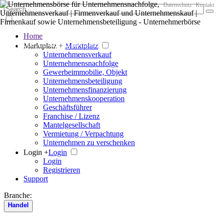
Datenschutz
Kontakt
Home
Der große Marktplatz für Unternehmen
Marktplatz +
Marktplatz
Unternehmensverkauf
Unternehmensnachfolge
Gewerbeimmobilie, Objekt
Unternehmensbeteiligung
Unternehmensfinanzierung
Unternehmenskooperation
Geschäftsführer
Franchise / Lizenz
Mantelgesellschaft
Vermietung / Verpachtung
Unternehmen zu verschenken
Login +
Login
Login
Registrieren
Support
Branche:
Handel