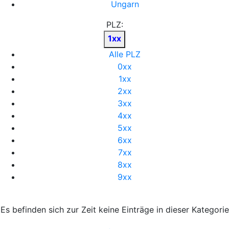
Ungarn
PLZ:
1xx
Alle PLZ
0xx
1xx
2xx
3xx
4xx
5xx
6xx
7xx
8xx
9xx
Es befinden sich zur Zeit keine Einträge in dieser Kategorie