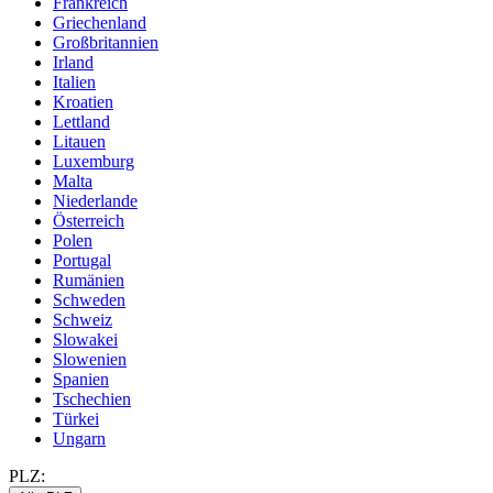
Frankreich
Griechenland
Großbritannien
Irland
Italien
Kroatien
Lettland
Litauen
Luxemburg
Malta
Niederlande
Österreich
Polen
Portugal
Rumänien
Schweden
Schweiz
Slowakei
Slowenien
Spanien
Tschechien
Türkei
Ungarn
PLZ: