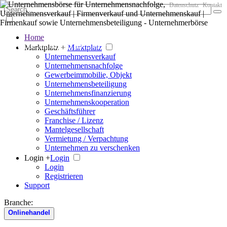
Datenschutz
Kontakt
Home
Der große Marktplatz für Unternehmen
Marktplatz +
Marktplatz
Unternehmensverkauf
Unternehmensnachfolge
Gewerbeimmobilie, Objekt
Unternehmensbeteiligung
Unternehmensfinanzierung
Unternehmenskooperation
Geschäftsführer
Franchise / Lizenz
Mantelgesellschaft
Vermietung / Verpachtung
Unternehmen zu verschenken
Login +
Login
Login
Registrieren
Support
Branche:
Onlinehandel