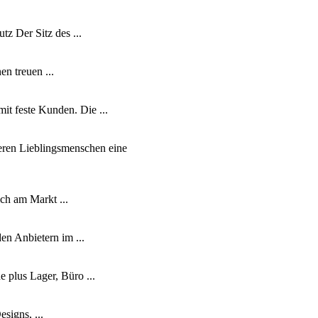
z Der Sitz des ...
n treuen ...
t feste Kunden. Die ...
 Lieblingsmenschen eine
ch am Markt ...
en Anbietern im ...
 plus Lager, Büro ...
signs, ...