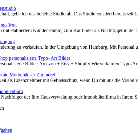
enstudio
t, gebe ich das beliebte Studio ab. Das Studio existiert bereits seit Ja
ungsfirma
mit etabliertem Kundenstamm, zum Kauf oder als Nachfolger in der Di
inigung
derung zu verkaufen. In der Umgebung von Hamburg. Mit Personal und
op personalisierte Typo- Art Bilder
onalisierte Bilder: Amazon + Etsy + Shopify Wir verkaufen Typo-Art B
ämmte Modulhäuser Zimmerei
it als Lizenznehmer mit Gebietsschutz, wenn Du mit uns die Vision vo
obilienbüro
Nachfolger der Ihre Hausverwaltung oder Immobilienfirma in Ihrem Sin
en
fgaben