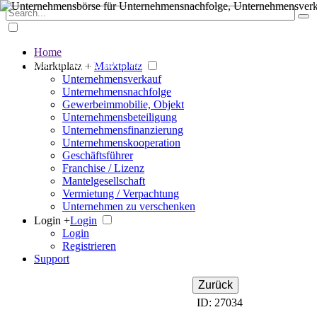
Home
Der große Marktplatz für Unternehmen
Marktplatz +
Marktplatz
Unternehmensverkauf
Unternehmensnachfolge
Gewerbeimmobilie, Objekt
Unternehmensbeteiligung
Unternehmensfinanzierung
Unternehmenskooperation
Geschäftsführer
Franchise / Lizenz
Mantelgesellschaft
Vermietung / Verpachtung
Unternehmen zu verschenken
Login +
Login
Login
Registrieren
Support
Zurück
ID: 27034