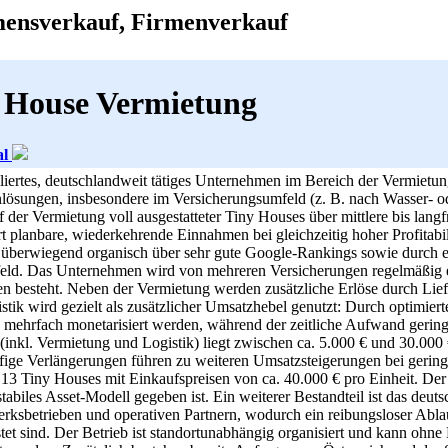
mensverkauf, Firmenverkauf
 House Vermietung
al
bliertes, deutschlandweit tätiges Unternehmen im Bereich der Vermietu
ösungen, insbesondere im Versicherungsumfeld (z. B. nach Wasser- o
 der Vermietung voll ausgestatteter Tiny Houses über mittlere bis langf
 planbare, wiederkehrende Einnahmen bei gleichzeitig hoher Profitabil
berwiegend organisch über sehr gute Google-Rankings sowie durch ei
eld. Das Unternehmen wird von mehreren Versicherungen regelmäßig 
ten besteht. Neben der Vermietung werden zusätzliche Erlöse durch Li
stik wird gezielt als zusätzlicher Umsatzhebel genutzt: Durch optimie
e mehrfach monetarisiert werden, während der zeitliche Aufwand gering
(inkl. Vermietung und Logistik) liegt zwischen ca. 5.000 € und 30.000
ufige Verlängerungen führen zu weiteren Umsatzsteigerungen bei ger
3 Tiny Houses mit Einkaufspreisen von ca. 40.000 € pro Einheit. Der 
tabiles Asset-Modell gegeben ist. Ein weiterer Bestandteil ist das deu
ksbetrieben und operativen Partnern, wodurch ein reibungsloser Ablau
tet sind. Der Betrieb ist standortunabhängig organisiert und kann ohn