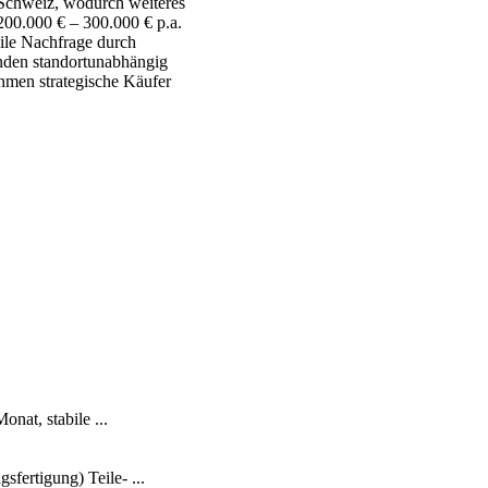
r Schweiz, wodurch weiteres
200.000 € – 300.000 € p.a.
ile Nachfrage durch
nden standortunabhängig
hmen strategische Käufer
at, stabile ...
fertigung) Teile- ...