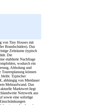
ng von Tiny Houses mit
der Brandschäden). Das
ristige Zeiträume (typisch
ität. Die
ne etablierte Nachfrage
empfohlen, wodurch ein
eferung, Abholung und
rte Tourenplanung können
 bleibt. Typischer
 €, abhängig von Mietdauer
ingem Mehraufwand. Das
aktuelle Marktwert liegt
tschlandweite Netzwerk aus
f sowie eine sofortige
e Einschränkungen