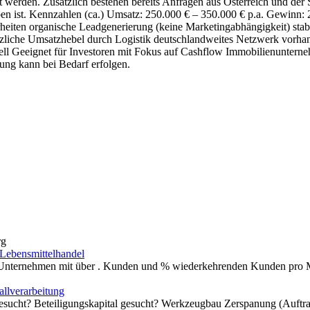
t werden. Zusätzlich bestehen bereits Anfragen aus Österreich und de
n ist. Kennzahlen (ca.) Umsatz: 250.000 € – 350.000 € p.a. Gewinn: 
iten organische Leadgenerierung (keine Marketingabhängigkeit) stab
zliche Umsatzhebel durch Logistik deutschlandweites Netzwerk vorha
ell Geeignet für Investoren mit Fokus auf Cashflow Immobilienunterne
tung kann bei Bedarf erfolgen.
rg
Lebensmittelhandel
Unternehmen mit über . Kunden und % wiederkehrenden Kunden pro Mon
llverarbeitung
sucht? Beteiligungskapital gesucht? Werkzeugbau Zerspanung (Auftrags