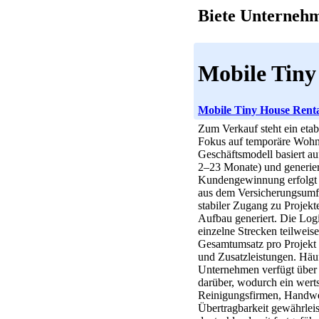
Biete Unterneh
Mobile Tiny
Mobile Tiny House Rent
Zum Verkauf steht ein eta
Fokus auf temporäre Wohnl
Geschäftsmodell basiert auf
2–23 Monate) und generiert
Kundengewinnung erfolgt ü
aus dem Versicherungsumf
stabiler Zugang zu Projek
Aufbau generiert. Die Logi
einzelne Strecken teilweis
Gesamtumsatz pro Projekt 
und Zusatzleistungen. Hä
Unternehmen verfügt über 1
darüber, wodurch ein werts
Reinigungsfirmen, Handwer
Übertragbarkeit gewährleis