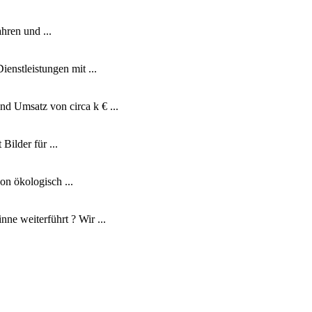
hren und ...
enstleistungen mit ...
 Umsatz von circa k € ...
ilder für ...
n ökologisch ...
ne weiterführt ? Wir ...