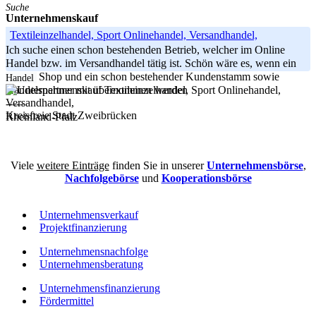
Suche
Unternehmenskauf
Textileinzelhandel, Sport Onlinehandel, Versandhandel,
Ich suche einen schon bestehenden Betrieb, welcher im Online
Handel bzw. im Versandhandel tätig ist. Schön wäre es, wenn ein
Online Shop und ein schon bestehender Kundenstamm sowie
Handel
Handelspartner mit übernommen werden
-----
Kreisfreie Stadt Zweibrücken
Rheinland-Pfalz
Viele
weitere Einträge
finden Sie in unserer
Unternehmensbörse
,
Nachfolgebörse
und
Kooperationsbörse
Unternehmensverkauf
Projektfinanzierung
Unternehmensnachfolge
Unternehmensberatung
Unternehmensfinanzierung
Fördermittel