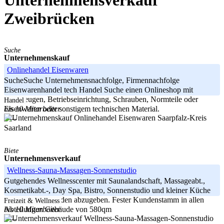
Unternehmensverkauf
Zweibrücken
Suche
Unternehmenskauf
Onlinehandel Eisenwaren
SucheSuche Unternehmensnachfolge, Firmennachfolge
Eisenwarenhandel tech Handel Suche einen Onlineshop mit
Werkzeugen, Betriebseinrichtung, Schrauben, Normteile oder
Handel
bis 10 Mitarbeiter
Eisenwaren oder sonstigem technischen Material.
Saarpfalz-Kreis
-----
Saarland
Biete
Unternehmensverkauf
Wellness-Sauna-Massagen-Sonnenstudio
Gutgehendes Wellnesscenter mit Saunalandschaft, Massageabt.,
Kosmetikabt.-, Day Spa, Bistro, Sonnenstudio und kleiner Küche
aus privaten Gründen abzugeben. Fester Kundenstamm in allen
Freizeit & Wellness
bis 10 Mitarbeiter
Abteilungen Gebäude von 580qm
-----