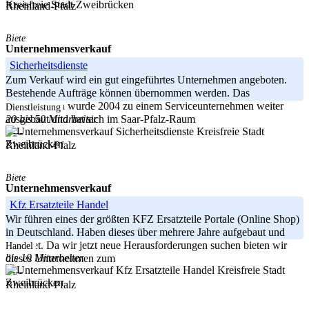
Kreisfreie Stadt Zweibrücken
Rheinland-Pfalz
Biete
Unternehmensverkauf
Sicherheitsdienste
Zum Verkauf wird ein gut eingeführtes Unternehmen angeboten.
Bestehende Aufträge können übernommen werden. Das
Unternehmen wurde 2004 zu einem Serviceunternehmen weiter
Dienstleistung
20 bis 50 Mitarbeiter
ausgebaut und hat sich im Saar-Pfalz-Raum
Kreisfreie Stadt
-----
Zweibrücken
Rheinland-Pfalz
Biete
Unternehmensverkauf
Kfz Ersatzteile Handel
Wir führen eines der größten KFZ Ersatzteile Portale (Online Shop)
in Deutschland. Haben dieses über mehrere Jahre aufgebaut und
gestaltet. Da wir jetzt neue Herausforderungen suchen bieten wir
Handel
bis 10 Mitarbeiter
dieses Unternehmen zum
Kreisfreie Stadt
-----
Zweibrücken
Rheinland-Pfalz