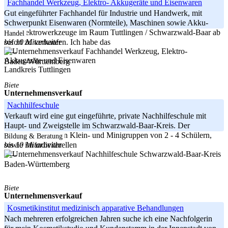
Fachhandel Werkzeug, Elektro- Akkugeräte und Eisenwaren
Gut eingeführter Fachhandel für Industrie und Handwerk, mit
Schwerpunkt Eisenwaren (Normteile), Maschinen sowie Akku-
und Elektrowerkzeuge im Raum Tuttlingen / Schwarzwald-Baar ab
Handel
bis 10 Mitarbeiter
sofort zu verkaufen. Ich habe das
-----
Baden-Württemberg
Landkreis Tuttlingen
Biete
Unternehmensverkauf
Nachhilfeschule
Verkauft wird eine gut eingeführte, private Nachhilfeschule mit
Haupt- und Zweigstelle im Schwarzwald-Baar-Kreis. Der
Unterricht erfolgt in Klein- und Minigruppen von 2 - 4 Schülern,
Bildung & Beratung
bis 10 Mitarbeiter
sowie im individuellen
Schwarzwald-Baar-Kreis
-----
Baden-Württemberg
Biete
Unternehmensverkauf
Kosmetikinstitut medizinisch apparative Behandlungen
Nach mehreren erfolgreichen Jahren suche ich eine Nachfolgerin