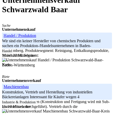
Unternehmensverkauf
Schwarzwald Baar
Suche
Unternehmenskauf
Handel / Produktion
Wir sind ein keiner Hersteller von chemischen Produkten und
suchen ein Produktion-/Handelsunternehmen in Baden-
Württemberg. Produktesegment: Reinigung, Entkalkungsprodukte,
Handel
10 bis 20 Mitarbeiter
Waschmittel. Segment:
Schwarzwald-Baar-
-----
Kreis
Baden-Württemberg
Biete
Unternehmensverkauf
Maschienenbau
Konstruktion, Vertrieb und Herstellung von industriellen
Bäckereianlagen Interessant für Käufer wegen 4
Windparkbeteiligungen (Konstruktion und Fertigung wird mit Sub-
Industrie & Produktion
bis 10 Mitarbeiter
Unternehmen durchgeführt). Vertrieb durch die
Schwarzwald-Baar-Kreis
-----