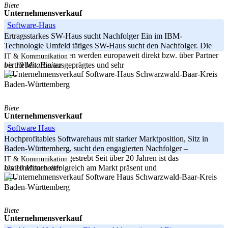
Biete
Unternehmensverkauf
Software-Haus
Ertragsstarkes SW-Haus sucht Nachfolger Ein im IBM-
Technologie Umfeld tätiges SW-Haus sucht den Nachfolger. Die
innovativen Lösungen werden europaweit direkt bzw. über Partner
IT & Kommunikation
bis 10 Mitarbeiter
vertrieben. Ein ausgeprägtes und sehr
Schwarzwald-Baar-Kreis
-----
Baden-Württemberg
Biete
Unternehmensverkauf
Software Haus
Hochprofitables Softwarehaus mit starker Marktposition, Sitz in
Baden-Württemberg, sucht den engagierten Nachfolger –
Komplettverkauf angestrebt Seit über 20 Jahren ist das
IT & Kommunikation
bis 10 Mitarbeiter
Unternehmen erfolgreich am Markt präsent und
Schwarzwald-Baar-Kreis
-----
Baden-Württemberg
Biete
Unternehmensverkauf