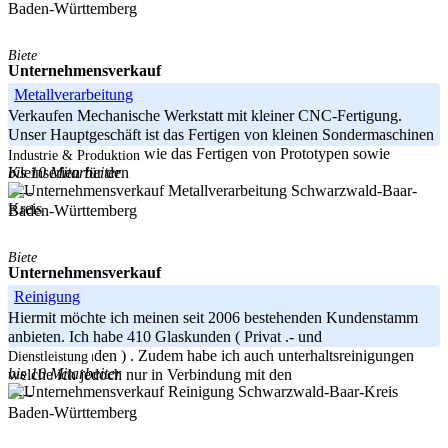
Baden-Württemberg
Biete
Unternehmensverkauf
Metallverarbeitung
Verkaufen Mechanische Werkstatt mit kleiner CNC-Fertigung.
Unser Hauptgeschäft ist das Fertigen von kleinen Sondermaschinen
und Vorrichtungen sowie das Fertigen von Prototypen sowie
Industrie & Produktion
bis 10 Mitarbeiter
Kleinserien für den
Schwarzwald-Baar-
-----
Kreis
Baden-Württemberg
Biete
Unternehmensverkauf
Reinigung
Hiermit möchte ich meinen seit 2006 bestehenden Kundenstamm
anbieten. Ich habe 410 Glaskunden ( Privat .- und
Geschäftskunden ) . Zudem habe ich auch unterhaltsreinigungen
Dienstleistung
bis 10 Mitarbeiter
welche ich jedoch nur in Verbindung mit den
Schwarzwald-Baar-Kreis
-----
Baden-Württemberg