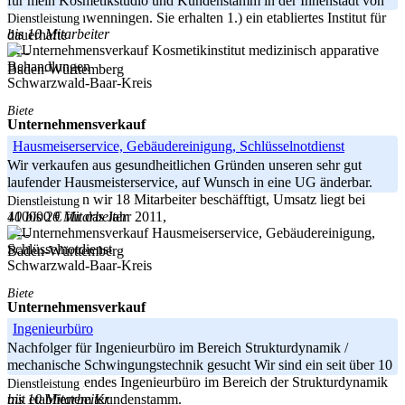
für mein Kosmetikstudio und Kundenstamm in der Innenstadt von
Villingen-Schwenningen. Sie erhalten 1.) ein etabliertes Institut für
Dienstleistung
bis 10 Mitarbeiter
dauerhafte
-----
Baden-Württemberg
Schwarzwald-Baar-Kreis
Biete
Unternehmensverkauf
Hausmeiserservice, Gebäudereinigung, Schlüsselnotdienst
Wir verkaufen aus gesundheitlichen Gründen unseren sehr gut
laufender Hausmeisterservice, auf Wunsch in eine UG änderbar.
zur Zeit haben wir 18 Mitarbeiter beschäfftigt, Umsatz liegt bei
Dienstleistung
10 bis 20 Mitarbeiter
410000 € für das Jahr 2011,
-----
Baden-Württemberg
Schwarzwald-Baar-Kreis
Biete
Unternehmensverkauf
Ingenieurbüro
Nachfolger für Ingenieurbüro im Bereich Strukturdynamik /
mechanische Schwingungstechnik gesucht Wir sind ein seit über 10
Jahren bestehendes Ingenieurbüro im Bereich der Strukturdynamik
Dienstleistung
bis 10 Mitarbeiter
mit etabliertem Kundenstamm.