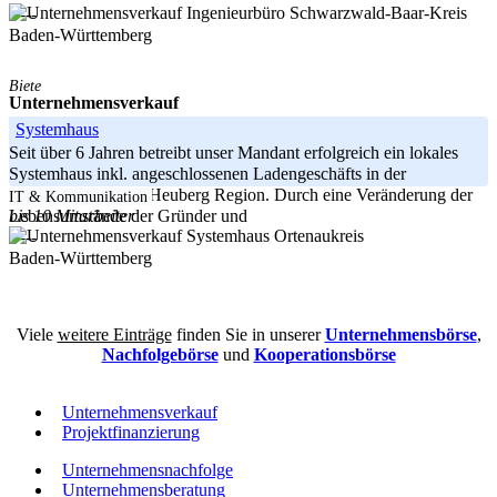
Schwarzwald-Baar-Kreis
-----
Baden-Württemberg
Biete
Unternehmensverkauf
Systemhaus
Seit über 6 Jahren betreibt unser Mandant erfolgreich ein lokales
Systemhaus inkl. angeschlossenen Ladengeschäfts in der
Schwarzwald-Baar-Heuberg Region. Durch eine Veränderung der
IT & Kommunikation
bis 10 Mitarbeiter
Lebensumstände der Gründer und
Ortenaukreis
-----
Baden-Württemberg
Viele
weitere Einträge
finden Sie in unserer
Unternehmensbörse
,
Nachfolgebörse
und
Kooperationsbörse
Unternehmensverkauf
Projektfinanzierung
Unternehmensnachfolge
Unternehmensberatung