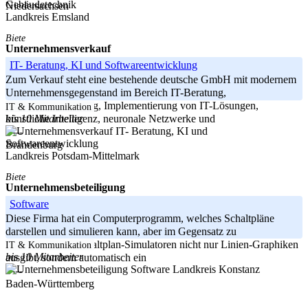
Niedersachsen
Landkreis Emsland
Biete
Unternehmensverkauf
IT- Beratung, KI und Softwareentwicklung
Zum Verkauf steht eine bestehende deutsche GmbH mit modernem
Unternehmensgegenstand im Bereich IT-Beratung,
Softwareentwicklung, Implementierung von IT-Lösungen,
IT & Kommunikation
bis 10 Mitarbeiter
künstliche Intelligenz, neuronale Netzwerke und
-----
Brandenburg
Landkreis Potsdam-Mittelmark
Biete
Unternehmensbeteiligung
Software
Diese Firma hat ein Computerprogramm, welches Schaltpläne
darstellen und simulieren kann, aber im Gegensatz zu
herkömmlichen Schaltplan-Simulatoren nicht nur Linien-Graphiken
IT & Kommunikation
bis 10 Mitarbeiter
ausgibt, sondern automatisch ein
Landkreis Konstanz
-----
Baden-Württemberg