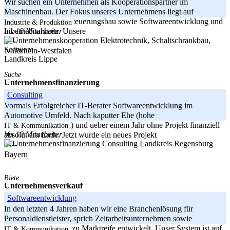
Wir suchen ein Unternehmen als Kooperationspartner im
Maschinenbau. Der Fokus unseres Unternehmens liegt auf
Schatlschrank- und Steuerungsbau sowie Softwareentwicklung und
Industrie & Produktion
bis 10 Mitarbeiter
Inbetriebnahmen. Unsere
-----
Nordrhein-Westfalen
Landkreis Lippe
Suche
Unternehmensfinanzierung
Consulting
Vormals Erfolgreicher IT-Berater Softwareentwicklung im
Automotive Umfeld. Nach kaputter Ehe (hohe
Unterhaltszahlungen) und ueber einem Jahr ohne Projekt finanziell
IT & Kommunikation
bis 10 Mitarbeiter
absolut am Ende. Jetzt wurde ein neues Projekt
Landkreis Regensburg
-----
Bayern
Biete
Unternehmensverkauf
Softwareentwicklung
In den letzten 4 Jahren haben wir eine Branchenlösung für
Personaldienstleister, sprich Zeitarbeitsunternehmen sowie
Arbeitsvermittler bis zu Marktreife entwickelt. Unser System ist auf
IT & Kommunikation