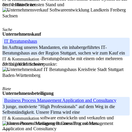
bis 10 Mitarbeiter
dem technisch neusten Stand und
Landkreis Freiberg
-----
Sachsen
Suche
Unternehmenskauf
IT Beratungshaus
Im Auftrag unseres Mandanten, ein inhabergeführtes IT-
Beratungshaus aus der Region Stuttgart, suchen wir zum Kauf ein
Unternehmen der IT-Beratungsbranche mit einem oder mehreren
IT & Kommunikation
50 bis 100 Mitarbeiter
der folgenden Schwerpunkte:
Kreisfreie Stadt Stuttgart
-----
Baden-Württemberg
Biete
Unternehmensbeteiligung
Business Process Management Application and Consultancy
3 junge, motivierte "High Professionals" auf dem Weg in die
Selbstständigkeit. Unsere Firma wird eine
Prozessmanagementsoftware entwickeln und verkaufen und
IT & Kommunikation
Business Process Management Consulting anbieten.
-----