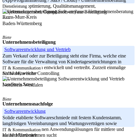
(App-Programmierung / SaaS / Cloud) - Unternehmensberatung
(Produktionsoptimierung, Qualitätsmanagement,
Dienstleistung
Projektmanagement, Compliance, etc) zur Beteiligung
Rems-Murr-Kreis
-----
Baden-Württemberg
Biete
Unternehmensbeteiligung
Softwareentwicklung und Vertrieb
Zum Verkauf oder zur Beteiligung steht eine Firma, welche eine
Software für die Verwaltung von Kindertageseinrichtungen in
Nordrhein-Westfalen entwickelt und vertreibt. Zurzeit einmalige
IT & Kommunikation
bis 10 Mitarbeiter
Software, welche Controlling
-----
Landkreis Soest
Nordrhein-Westfalen
Biete
Unternehmensnachfolge
Softwareentwicklung
Solide etablierte Softwareschmiede mit festem Kundenstamm,
langfristigen Vereinbarungen und Wartungsverträgen sowie
standardisierten eigenen Anwendungslösungen für mittlere und
IT & Kommunikation
bis 10 Mitarbeiter
kleinere Unternehmen sucht