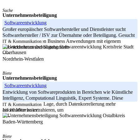
Suche
Unternehmensbeteiligung
Softwareentwicklung
Großer europäischer Softwarehersteller und Dienstleister sucht
Softwarehersteller / ISV zur Übernahme oder Beteiligung. Gesucht
werden Hersteller von Business Anwendungen mit eigenem
IT & Kommunikation
Kreisfreie Stadt
Entwicklerteam und bestehendem
Oberhausen
-----
Nordrhein-Westfalen
Biete
Unternehmensbeteiligung
Softwareentwicklung
Entwicklung von Softwareprodukten in Bereichen wie Künstliche
Intelligenz, Computational Linguistik, Expert Systeme. Diese
Produkte sind in der Lage, durch Datenkorrelierung mehr
IT & Kommunikation
bis 10 Mitarbeiter
Information zu extrahieren, um
Ostalbkreis
-----
Baden-Württemberg
Biete