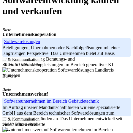
Softwareentwicklung kaufen
und verkaufen
Biete
Unternehmenskooperation
Softewarelösungen
Beteiligungen, Übernahmen oder Nachfolgelösungen mit einer
langfristigen Perspektive. Das Unternehmen bietet auf Basis
langjähriger Erfahrung Beratungs- und
IT & Kommunikation
20 bis 50 Mitarbeiter
Softwareentwicklungsleistungen im Bereich generativer KI
Landkreis
-----
München
Bayern
Biete
Unternehmensverkauf
Softwareunternehmen im Bereich Gebäudetechnik
Im Auftrag unserer Mandantschaft bieten wir eine spezialisierte
GmbH aus dem Bereich technischer Softwarelösungen zum
Verkauf aus Altersgründen an. Das Unternehmen entwickelt seit
IT & Kommunikation
bis 10 Mitarbeiter
vielen Jahren etablierte
-----