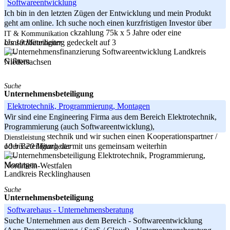
Softwareentwicklung
Ich bin in den letzten Zügen der Entwicklung und mein Produkt
geht am online. Ich suche noch einen kurzfristigen Investor über
300k, garantierte Rückzahlung 75k x 5 Jahre oder eine
IT & Kommunikation
bis 10 Mitarbeiter
Umsatzbeteiligung gedeckelt auf 3
Landkreis
-----
Gifhorn
Niedersachsen
Suche
Unternehmensbeteiligung
Elektrotechnik, Programmierung, Montagen
Wir sind eine Engineering Firma aus dem Bereich Elektrotechnik,
Programmierung (auch Softwareentwicklung),
Konstruktionstechnik und wir suchen einen Kooperationspartner /
Dienstleistung
10 bis 20 Mitarbeiter
oder Beteiligung der mit uns gemeinsam weiterhin
-----
Nordrhein-Westfalen
Landkreis Recklinghausen
Suche
Unternehmensbeteiligung
Softwarehaus - Unternehmensberatung
Suche Unternehmen aus dem Bereich - Softwareentwicklung