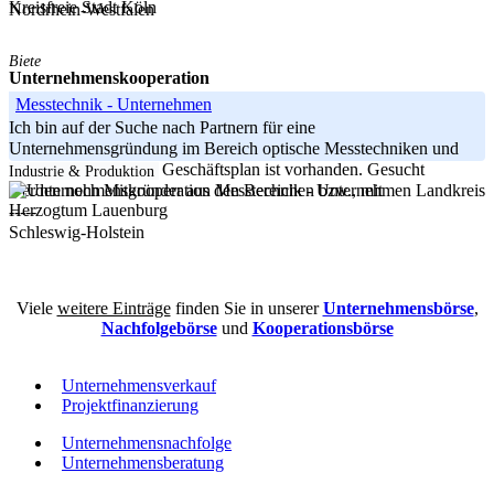
Kreisfreie Stadt Köln
Nordrhein-Westfalen
Biete
Unternehmenskooperation
Messtechnik - Unternehmen
Ich bin auf der Suche nach Partnern für eine
Unternehmensgründung im Bereich optische Messtechniken und
Dienstleistungen. Ein Geschäftsplan ist vorhanden. Gesucht
Industrie & Produktion
Landkreis
werden noch Mitgründer aus den Bereichen bzw., mit
Herzogtum Lauenburg
-----
Schleswig-Holstein
Viele
weitere Einträge
finden Sie in unserer
Unternehmensbörse
,
Nachfolgebörse
und
Kooperationsbörse
Unternehmensverkauf
Projektfinanzierung
Unternehmensnachfolge
Unternehmensberatung