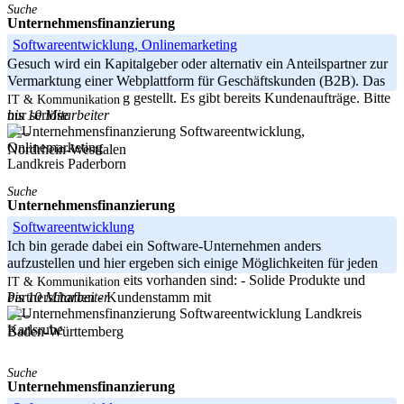
Suche
Unternehmensfinanzierung
Softwareentwicklung, Onlinemarketing
Gesuch wird ein Kapitalgeber oder alternativ ein Anteilspartner zur
Vermarktung einer Webplattform für Geschäftskunden (B2B). Das
Tool ist zu 90% fertig gestellt. Es gibt bereits Kundenaufträge. Bitte
IT & Kommunikation
bis 10 Mitarbeiter
nur seriöse
-----
Nordrhein-Westfalen
Landkreis Paderborn
Suche
Unternehmensfinanzierung
Softwareentwicklung
Ich bin gerade dabei ein Software-Unternehmen anders
aufzustellen und hier ergeben sich einige Möglichkeiten für jeden
Anlagehorizont. Bereits vorhanden sind: - Solide Produkte und
IT & Kommunikation
bis 10 Mitarbeiter
Partnerschaften - Kundenstamm mit
Landkreis
-----
Karlsruhe
Baden-Württemberg
Suche
Unternehmensfinanzierung