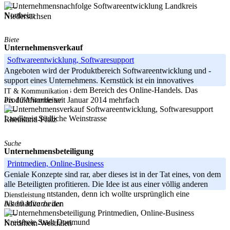
Landkreis
-----
Northeim
Niedersachsen
Biete
Unternehmensverkauf
Softwareentwicklung, Softwaresupport
Angeboten wird der Produktbereich Softwareentwicklung und -
support eines Unternehmens. Kernstück ist ein innovatives
Softwareprodukt aus dem Bereich des Online-Handels. Das
IT & Kommunikation
bis 10 Mitarbeiter
Produkt wurde seit Januar 2014 mehrfach
-----
Landkreis Südliche Weinstrasse
Rheinland-Pfalz
Suche
Unternehmensbeteiligung
Printmedien, Online-Business
Geniale Konzepte sind rar, aber dieses ist in der Tat eines, von dem
alle Beteiligten profitieren. Die Idee ist aus einer völlig anderen
Idee heraus entstanden, denn ich wollte ursprünglich eine
Dienstleistung
bis 10 Mitarbeiter
Alternative zu den
-----
Kreisfreie Stadt Dortmund
Nordrhein-Westfalen