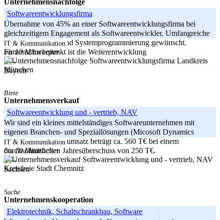
Unternehmensnachfolge
Softwareentwicklungsfirma
Übernahme von 45% an einer Softwareentwicklungsfirma bei
gleichzeitigem Engagement als Softwareentwickler. Umfangreiche
Erfahrung in C++ und Systemprogrammierung gewünscht.
IT & Kommunikation
bis 10 Mitarbeiter
Firmenschwerpunkt ist die Weiterentwicklung
Landkreis
-----
München
Bayern
Biete
Unternehmensverkauf
Softwareentwicklung und - vertrieb, NAV
Wir sind ein kleines mittelständiges Softwareunternehmen mit
eigenen Branchen- und Speziallösungen (Micosoft Dynamics
NAV). Unser Jahresumsatz beträgt ca. 560 T€ bei einem
IT & Kommunikation
bis 10 Mitarbeiter
durchschnittlichen Jahresüberschuss von 250 T€.
-----
Kreisfreie Stadt Chemnitz
Sachsen
Suche
Unternehmenskooperation
Elektrotechnik, Schaltschrankbau, Software