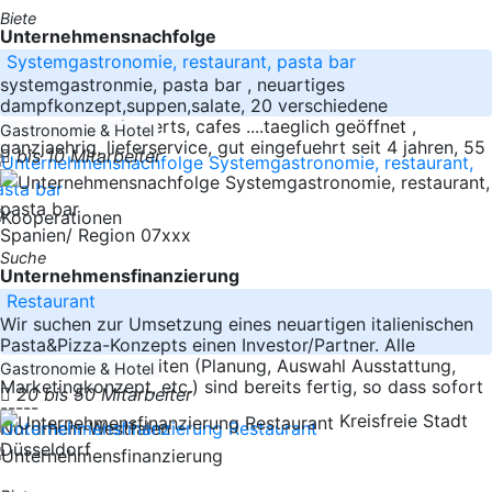
Biete
Unternehmensnachfolge
Systemgastronomie, restaurant, pasta bar
systemgastronmie, pasta bar , neuartiges
dampfkonzept,suppen,salate, 20 verschiedene
pastasaucen, desserts, cafes ....taeglich geöffnet ,
Gastronomie & Hotel
ganzjaehrig, lieferservice, gut eingefuehrt seit 4 jahren, 55
bis 10 Mitarbeiter
Spanien/ Region 07xxx
Suche
Unternehmensfinanzierung
Restaurant
Wir suchen zur Umsetzung eines neuartigen italienischen
Pasta&Pizza-Konzepts einen Investor/Partner. Alle
relevanten Vorarbeiten (Planung, Auswahl Ausstattung,
Gastronomie & Hotel
Marketingkonzept, etc.) sind bereits fertig, so dass sofort
20 bis 50 Mitarbeiter
-----
Kreisfreie Stadt
Nordrhein-Westfalen
Düsseldorf