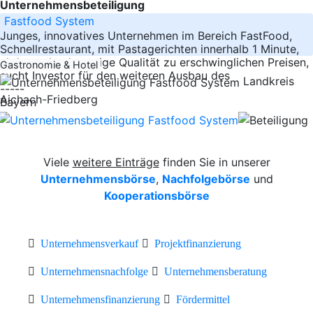
Unternehmensbeteiligung
Fastfood System
Junges, innovatives Unternehmen im Bereich FastFood,
Schnellrestaurant, mit Pastagerichten innerhalb 1 Minute,
al dente, hochwertige Qualität zu erschwinglichen Preisen,
Gastronomie & Hotel
sucht Investor für den weiteren Ausbau des
Landkreis
-----
Aichach-Friedberg
Bayern
Viele
weitere Einträge
finden Sie in unserer
Unternehmensbörse
,
Nachfolgebörse
und
Kooperationsbörse
Unternehmensverkauf
Projektfinanzierung
Unternehmensnachfolge
Unternehmensberatung
Unternehmensfinanzierung
Fördermittel