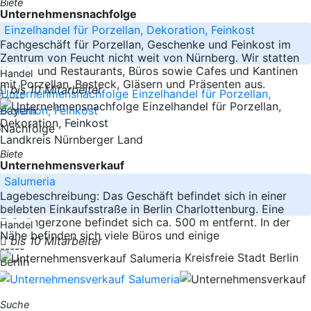
Biete
Unternehmensnachfolge
Einzelhandel für Porzellan, Dekoration, Feinkost
Fachgeschäft für Porzellan, Geschenke und Feinkost im
Zentrum von Feucht nicht weit von Nürnberg. Wir statten
Hotels und Restaurants, Büros sowie Cafes und Kantinen
Handel
mit Porzellan, Besteck, Gläsern und Präsenten aus.
bis 10 Mitarbeiter
-----
Bayern
Landkreis Nürnberger Land
Biete
Unternehmensverkauf
Salumeria
Lagebeschreibung: Das Geschäft befindet sich in einer
belebten Einkaufsstraße in Berlin Charlottenburg. Eine
Fußgängerzone befindet sich ca. 500 m entfernt. In der
Handel
Nähe befinden sich viele Büros und einige
bis 10 Mitarbeiter
-----
Kreisfreie Stadt Berlin
Berlin
Suche