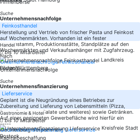
Suche
Unternehmensnachfolge
Feinkosthandel
Herstellung und Vertrieb von frischer Pasta und Feinkost
auf Wochenmärkten. Vorhanden ist ein fester
Kundenstamm, Produktionsstätte, Standplätze auf den
Handel
Wochenmärkten und Verkaufsanhänger mit Zugfahrzeug.
bis 10 Mitarbeiter
Nach
Landkreis
-----
Baden-Württemberg
Lörrach
Suche
Unternehmensfinanzierung
Lieferservice
Geplant ist die Neugründung eines Betriebes zur
Zubereitung und Lieferung von Lebensmitteln (Pizza,
Pasta, Baguettes, Salate und weiteres) sowie Getränken.
Gastronomie & Hotel
Auf einer geeigneten Gewerbefläche wird hierfür ein
bis 10 Mitarbeiter
-----
Kreisfreie Stadt
Mecklenburg-Vorpommern
Rostock