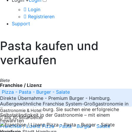
Login +
Login
Login
Registrieren
Support
Pasta kaufen und
verkaufen
Biete
Franchise / Lizenz
Pizza - Pasta - Burger - Salate
Direkte Übernahme - Premium Burger - Hamburg.
Außergewöhnliche Franchise System-Großgastronomie in
Top-Lage von Hamburg. Sie suchen eine erfolgreiche
Gastronomie & Hotel
Selbstständigkeit in der Gastronomie – mit einem
bis 10 Mitarbeiter
bewährten
-----
Hamburg
Kreisfreie Stadt Hamburg