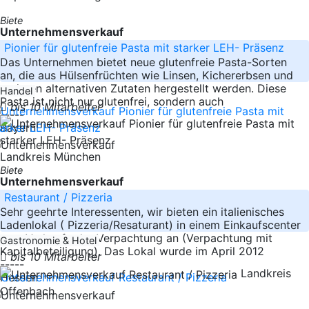
Biete
Unternehmensverkauf
Pionier für glutenfreie Pasta mit starker LEH- Präsenz
Das Unternehmen bietet neue glutenfreie Pasta-Sorten
an, die aus Hülsenfrüchten wie Linsen, Kichererbsen und
anderen alternativen Zutaten hergestellt werden. Diese
Handel
Pasta ist nicht nur glutenfrei, sondern auch
bis 10 Mitarbeiter
-----
Bayern
Landkreis München
Biete
Unternehmensverkauf
Restaurant / Pizzeria
Sehr geehrte Interessenten, wir bieten ein italienisches
Ladenlokal ( Pizzeria/Resaturant) in einem Einkaufscenter
zum Verkauf oder Verpachtung an (Verpachtung mit
Gastronomie & Hotel
Kapitalbeteiligung). Das Lokal wurde im April 2012
bis 10 Mitarbeiter
-----
Landkreis
Hessen
Offenbach