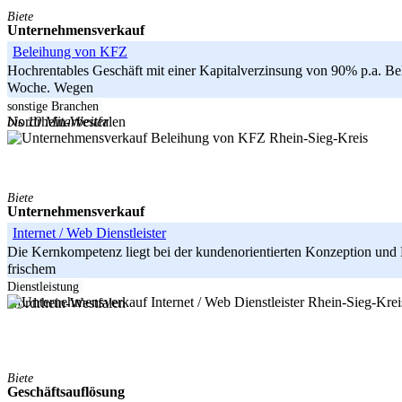
Biete
Unternehmensverkauf
Beleihung von KFZ
Hochrentables Geschäft mit einer Kapitalverzinsung von 90% p.a. Be
Woche. Wegen
-----
sonstige Branchen
bis 10 Mitarbeiter
Nordrhein-Westfalen
Rhein-Sieg-Kreis
Biete
Unternehmensverkauf
Internet / Web Dienstleister
Die Kernkompetenz liegt bei der kundenorientierten Konzeption und Re
frischem
-----
Dienstleistung
Rhein-Sieg-Kre
Nordrhein-Westfalen
Biete
Geschäftsauflösung