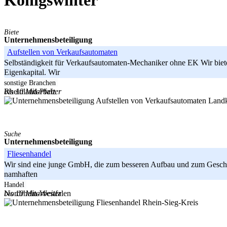
Königswinter
Biete
Unternehmensbeteiligung
Aufstellen von Verkaufsautomaten
Selbständigkeit für Verkaufsautomaten-Mechaniker ohne EK Wir biet
Eigenkapital. Wir
-----
sonstige Branchen
bis 10 Mitarbeiter
Rheinland-Pfalz
Landk
Suche
Unternehmensbeteiligung
Fliesenhandel
Wir sind eine junge GmbH, die zum besseren Aufbau und zum Geschäftsa
namhaften
-----
Handel
bis 10 Mitarbeiter
Nordrhein-Westfalen
Rhein-Sieg-Kreis