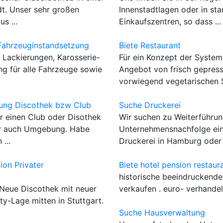
t. Unser sehr großen
Innenstadtlagen oder in sta
s ...
Einkaufszentren, so dass ...
Fahrzeuginstandsetzung
Biete Restaurant
Lackierungen, Karosserie-
Für ein Konzept der Syste
ng für alle Fahrzeuge sowie
Angebot von frisch gepress
vorwiegend vegetarischen S
ung Discothek bzw Club
Suche Druckerei
ür einen Club oder Disothek
Wir suchen zu Weiterführu
er auch Umgebung. Habe
Unternehmensnachfolge eine
...
Druckerei in Hamburg oder .
on Privater
Biete hotel pension restaur
historische beeindruckende 
 Neue Discothek mit neuer
verkaufen . euro- verhandelb
ity-Lage mitten in Stuttgart.
Suche Hausverwaltung