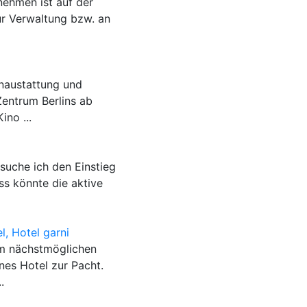
ehmen ist auf der
r Verwaltung bzw. an
naustattung und
entrum Berlins ab
ino ...
uche ich den Einstieg
ass könnte die aktive
l, Hotel garni
m nächstmöglichen
ines Hotel zur Pacht.
.