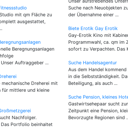
Unser aufstrebendes Untern
itnessstudio
Suche nach Neuobjekten zu
Studio mit qm Fläche zu
der Übernahme einer ...
omplett ausgestattet,
..
Biete Erotik Gay Erotik
Gay-Erotik Kino mit Kabine
Beregnungsanlagen
Programmwahl, ca. qm im Z
onelle Beregnungsanlagen
sofort zu Verpachten. Das K
chfolge
Unser Auftraggeber ...
Suche Handelsagentur
Aus dem Handel kommend s
reherei
in die Selbstständigkeit. D
e mechanische Dreherei mit
Beteiligung, als auch ...
für mittlere und kleine
Suche Pension, kleines Hote
Gastwirtsehepaar sucht zu
Großmetzgerei
Zeitpunkt eine Pension, kle
sucht Nachfolger.
Bevorzugte Regionen sind ..
as Portfolio beinhaltet