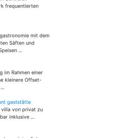
rk frequentierten
mgastronomie mit dem
ten Säften und
peisen ...
ng im Rahmen einer
 kleinere Offset-
..
ant gaststätte
villa von privat zu
ar inklusive ...