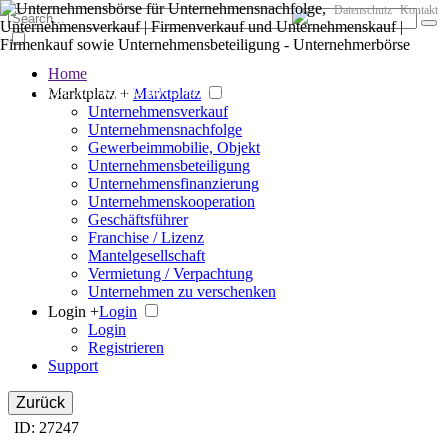
Datenschutz
Kontakt
Home
Der große Marktplatz für Unternehmen
Marktplatz +
Marktplatz
Unternehmensverkauf
Unternehmensnachfolge
Gewerbeimmobilie, Objekt
Unternehmensbeteiligung
Unternehmensfinanzierung
Unternehmenskooperation
Geschäftsführer
Franchise / Lizenz
Mantelgesellschaft
Vermietung / Verpachtung
Unternehmen zu verschenken
Login +
Login
Login
Registrieren
Support
Zurück
ID: 27247