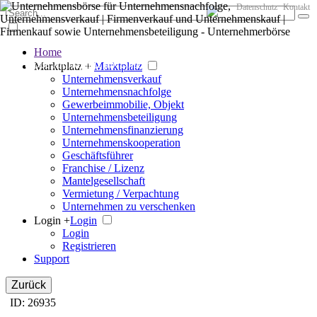
Datenschutz
Kontakt
Home
Der große Marktplatz für Unternehmen
Marktplatz +
Marktplatz
Unternehmensverkauf
Unternehmensnachfolge
Gewerbeimmobilie, Objekt
Unternehmensbeteiligung
Unternehmensfinanzierung
Unternehmenskooperation
Geschäftsführer
Franchise / Lizenz
Mantelgesellschaft
Vermietung / Verpachtung
Unternehmen zu verschenken
Login +
Login
Login
Registrieren
Support
Zurück
ID: 26935