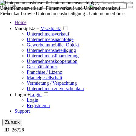
Datenschutz
Kontakt
Home
Der große Marktplatz für Unternehmen
Marktplatz +
Marktplatz
Unternehmensverkauf
Unternehmensnachfolge
Gewerbeimmobilie, Objekt
Unternehmensbeteiligung
Unternehmensfinanzierung
Unternehmenskooperation
Geschäftsführer
Franchise / Lizenz
Mantelgesellschaft
Vermietung / Verpachtung
Unternehmen zu verschenken
Login +
Login
Login
Registrieren
Support
Zurück
ID: 26726