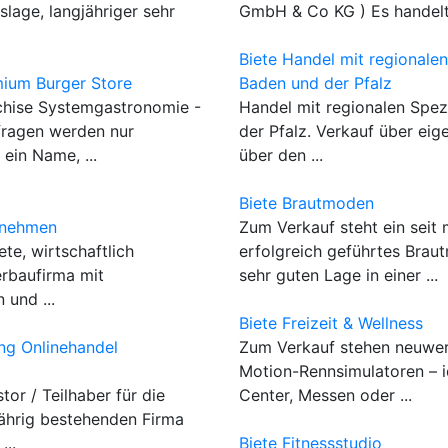
slage, langjähriger sehr
GmbH & Co KG ) Es handelt 
Biete Handel mit regionalen
mium Burger Store
Baden und der Pfalz
chise Systemgastronomie -
Handel mit regionalen Spez
fragen werden nur
der Pfalz. Verkauf über ei
ein Name, ...
über den ...
Biete Brautmoden
rnehmen
Zum Verkauf steht ein seit
te, wirtschaftlich
erfolgreich geführtes Brau
erbaufirma mit
sehr guten Lage in einer ...
 und ...
Biete Freizeit & Wellness
ng Onlinehandel
Zum Verkauf stehen neuw
Motion-Rennsimulatoren – i
tor / Teilhaber für die
Center, Messen oder ...
jährig bestehenden Firma
...
Biete Fitnessstudio