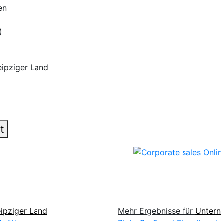
en
)
eipziger Land
t
ipziger Land
Mehr Ergebnisse für
Unter