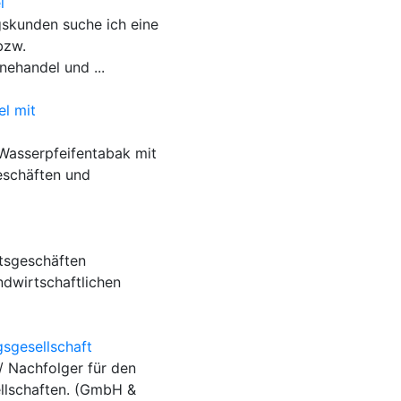
l
gskunden suche ich eine
bzw.
ehandel und ...
el mit
Wasserpfeifentabak mit
eschäften und
tsgeschäften
ndwirtschaftlichen
sgesellschaft
/ Nachfolger für den
llschaften. (GmbH &