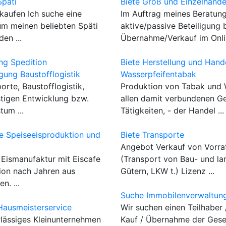
päti
Biete Groß und Einzelhande
rkaufen Ich suche eine
Im Auftrag meines Beratun
um meinen beliebten Späti
aktive/passive Beteiligung 
en ...
Übernahme/Verkauf im Onlin
ng Spedition
Biete Herstellung und Hand
gung Baustofflogistik
Wasserpfeifentabak
orte, Baustofflogistik,
Produktion von Tabak und 
stigen Entwicklung bzw.
allen damit verbundenen G
um ...
Tätigkeiten, - der Handel ...
 Speiseeisproduktion und
Biete Transporte
Angebot Verkauf von Vorra
 Eismanufaktur mit Eiscafe
(Transport von Bau- und la
ion nach Jahren aus
Gütern, LKW t.) Lizenz ...
n. ...
Suche Immobilenverwaltung
ausmeisterservice
Wir suchen einen Teilhaber 
lässiges Kleinunternehmen
Kauf / Übernahme der Gese