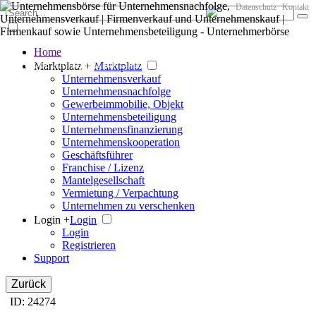
Datenschutz
Kontakt
Home
Der große Marktplatz für Unternehmen
Marktplatz +
Marktplatz
Unternehmensverkauf
Unternehmensnachfolge
Gewerbeimmobilie, Objekt
Unternehmensbeteiligung
Unternehmensfinanzierung
Unternehmenskooperation
Geschäftsführer
Franchise / Lizenz
Mantelgesellschaft
Vermietung / Verpachtung
Unternehmen zu verschenken
Login +
Login
Login
Registrieren
Support
Zurück
ID: 24274