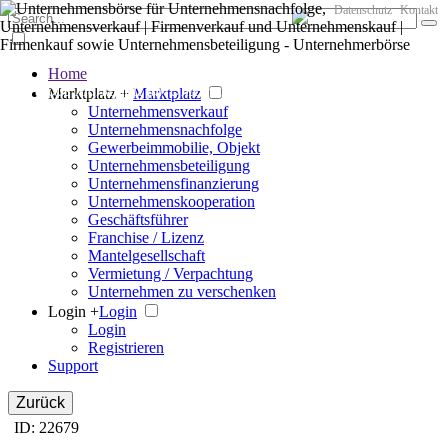
Datenschutz
Kontakt
Home
Der große Marktplatz für Unternehmen
Marktplatz +
Marktplatz
Unternehmensverkauf
Unternehmensnachfolge
Gewerbeimmobilie, Objekt
Unternehmensbeteiligung
Unternehmensfinanzierung
Unternehmenskooperation
Geschäftsführer
Franchise / Lizenz
Mantelgesellschaft
Vermietung / Verpachtung
Unternehmen zu verschenken
Login +
Login
Login
Registrieren
Support
Zurück
ID: 22679