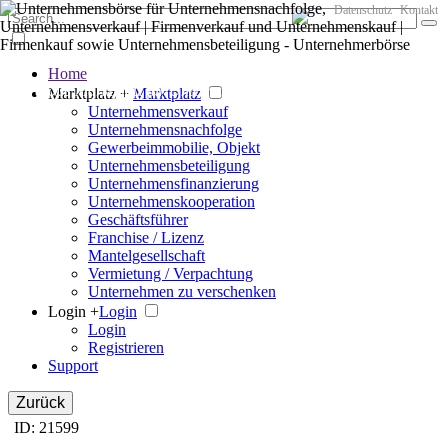
Datenschutz
Kontakt
Home
Der große Marktplatz für Unternehmen
Marktplatz +
Marktplatz
Unternehmensverkauf
Unternehmensnachfolge
Gewerbeimmobilie, Objekt
Unternehmensbeteiligung
Unternehmensfinanzierung
Unternehmenskooperation
Geschäftsführer
Franchise / Lizenz
Mantelgesellschaft
Vermietung / Verpachtung
Unternehmen zu verschenken
Login +
Login
Login
Registrieren
Support
Zurück
ID: 21599