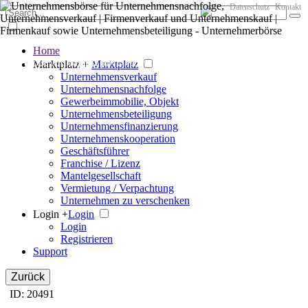
Datenschutz
Kontakt
Home
Der große Marktplatz für Unternehmen
Marktplatz +
Marktplatz
Unternehmensverkauf
Unternehmensnachfolge
Gewerbeimmobilie, Objekt
Unternehmensbeteiligung
Unternehmensfinanzierung
Unternehmenskooperation
Geschäftsführer
Franchise / Lizenz
Mantelgesellschaft
Vermietung / Verpachtung
Unternehmen zu verschenken
Login +
Login
Login
Registrieren
Support
Zurück
ID: 20491