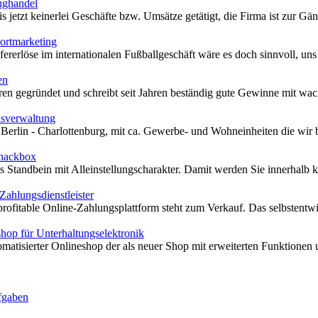
ughandel
 jetzt keinerlei Geschäfte bzw. Umsätze getätigt, die Firma ist zur Gänz
ortmarketing
ererlöse im internationalen Fußballgeschäft wäre es doch sinnvoll, uns 
en
ren gegründet und schreibt seit Jahren beständig gute Gewinne mit wac
sverwaltung
Berlin - Charlottenburg, mit ca. Gewerbe- und Wohneinheiten die wir b
snackbox
Standbein mit Alleinstellungscharakter. Damit werden Sie innerhalb kur
ahlungsdienstleister
rofitable Online-Zahlungsplattform steht zum Verkauf. Das selbstentwic
op für Unterhaltungselektronik
matisierter Onlineshop der als neuer Shop mit erweiterten Funktionen un
fgaben