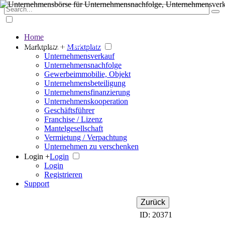
Home
Der große Marktplatz für Unternehmen
Marktplatz +
Marktplatz
Unternehmensverkauf
Unternehmensnachfolge
Gewerbeimmobilie, Objekt
Unternehmensbeteiligung
Unternehmensfinanzierung
Unternehmenskooperation
Geschäftsführer
Franchise / Lizenz
Mantelgesellschaft
Vermietung / Verpachtung
Unternehmen zu verschenken
Login +
Login
Login
Registrieren
Support
Zurück
ID: 20371