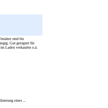
msätze sind bis
ngig. Gut geeignet für
l im Laden verkaufen o.ä.
sierung eines ...