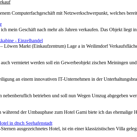
rkauf
enem Computerfachgeschäft mit Netzwerkschwerpunkt, welches bereits 
e
ch mein Geschäft nach mehr als Jahren verkaufen. Das Objekt liegt in a
kkabine - Einzelhandel
f – Löwen Markt (Einkaufzentrum) Lage a in Weilimdorf Verkaufsfläche 
auch vermietet werden soll ein Gewerbeobjekt zischen Meiningen und Fu
iligung an einem innovativen IT-Unternehmen in der Unterhaltungsbran
n nebenberuflich betrieben und soll nun Wegen Umzug abgegeben werde
 während der Umbauphase zum Hotel Garni biete ich das ehemalige Ho
otel in dtsch Seehafenstadt
ternen ausgezeichnetes Hotel, ist ein einer klassizistischen Villa geleg