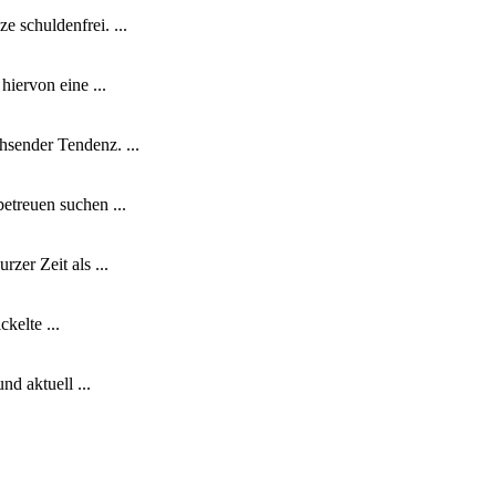
e schuldenfrei. ...
hiervon eine ...
hsender Tendenz. ...
etreuen suchen ...
zer Zeit als ...
kelte ...
d aktuell ...