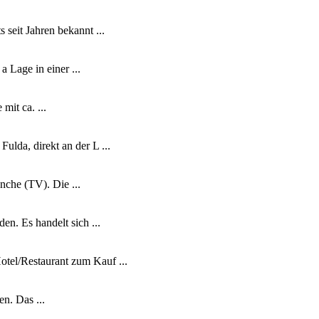
seit Jahren bekannt ...
 Lage in einer ...
mit ca. ...
lda, direkt an der L ...
che (TV). Die ...
n. Es handelt sich ...
tel/Restaurant zum Kauf ...
en. Das ...