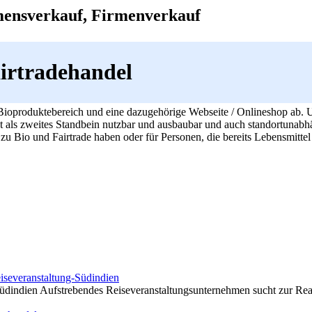
mensverkauf, Firmenverkauf
airtradehandel
ioproduktebereich und eine dazugehörige Webseite / Onlineshop ab. U
t als zweites Standbein nutzbar und ausbaubar und auch standortunabhä
t zu Bio und Fairtrade haben oder für Personen, die bereits Lebensmitte
severanstaltung-Südindien
üdindien Aufstrebendes Reiseveranstaltungsunternehmen sucht zur Reali