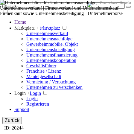
Datenschutz
Kontakt
Home
Der große Marktplatz für Unternehmen
Marktplatz +
Marktplatz
Unternehmensverkauf
Unternehmensnachfolge
Gewerbeimmobilie, Objekt
Unternehmensbeteiligung
Unternehmensfinanzierung
Unternehmenskooperation
Geschäftsführer
Franchise / Lizenz
Mantelgesellschaft
Vermietung / Verpachtung
Unternehmen zu verschenken
Login +
Login
Login
Registrieren
Support
Zurück
ID: 20244