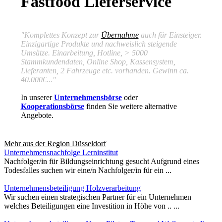
Fastfood Lieferservice
"Komplettes Konzept zur
Übernahme
auch für Einsteiger.
Einzigartige Produkte und nachweislich steigende
Umsätze. Einarbeitung, Hotline, > 5000
Stammkundendaten, Online Shop, Kassensystem,
Lieferanten, 2 Fahrzeuge etc. vorhanden. Gewinn ca.
40.000€..."
In unserer
Unternehmensbörse
oder
Kooperationsbörse
finden Sie weitere alternative
Angebote.
Mehr aus der Region
Düsseldorf
Unternehmensnachfolge Lerninstitut
Nachfolger/in für Bildungseinrichtung gesucht Aufgrund eines
Todesfalles suchen wir eine/n Nachfolger/in für ein ...
Unternehmensbeteiligung Holzverarbeitung
Wir suchen einen strategischen Partner für ein Unternehmen
welches Beteiligungen eine Investition in Höhe von .. ...