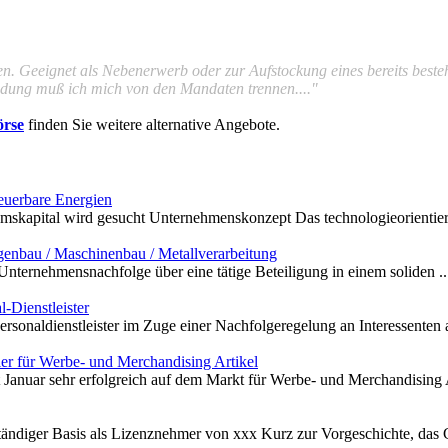
n. Geeignet als Nebenerwerb oder zur Aufstockung eines bereits best
ndung muß ich mich von den Mandaten trennen...."
örse
finden Sie weitere alternative Angebote.
euerbare Energien
mskapital wird gesucht Unternehmenskonzept Das technologieorientier
enbau / Maschinenbau / Metallverarbeitung
 Unternehmensnachfolge über eine tätige Beteiligung in einem soliden ..
-Dienstleister
sonaldienstleister im Zuge einer Nachfolgeregelung an Interessenten 
er für Werbe- und Merchandising Artikel
 Januar sehr erfolgreich auf dem Markt für Werbe- und Merchandising Ar
tändiger Basis als Lizenznehmer von xxx Kurz zur Vorgeschichte, das Ga