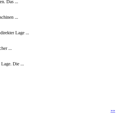
en. Das ...
chinen ...
direkter Lage ...
her ...
 Lage. Die ...
»
»