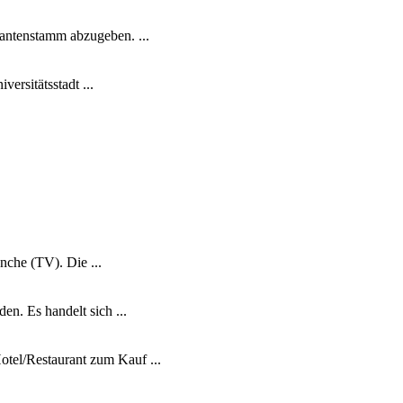
antenstamm abzugeben. ...
ersitätsstadt ...
che (TV). Die ...
n. Es handelt sich ...
tel/Restaurant zum Kauf ...