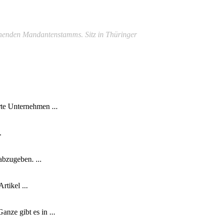
ehenden Mandantenstamms. Sitz in Thüringer
te Unternehmen ...
.
abzugeben. ...
tikel ...
nze gibt es in ...