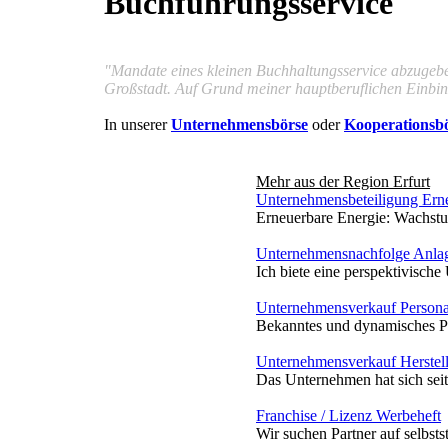
Buchführungsservice
"Mandate eines kleinen Buchhaltungsservice abzugebe
Großstadt. Auf Grund meiner hauptberuflichen Einbi
In unserer
Unternehmensbörse
oder
Kooperationsb
Mehr aus der Region
Erfurt
Unternehmensbeteiligung Ern
Erneuerbare Energie: Wachstu
Unternehmensnachfolge Anlag
Ich biete eine perspektivische
Unternehmensverkauf Personal
Bekanntes und dynamisches Per
Unternehmensverkauf Herstell
Das Unternehmen hat sich seit
Franchise / Lizenz Werbeheft
Wir suchen Partner auf selbsts