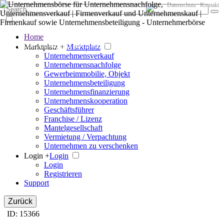
Datenschutz
Kontakt
Home
Der große Marktplatz für Unternehmen
Marktplatz +
Marktplatz
Unternehmensverkauf
Unternehmensnachfolge
Gewerbeimmobilie, Objekt
Unternehmensbeteiligung
Unternehmensfinanzierung
Unternehmenskooperation
Geschäftsführer
Franchise / Lizenz
Mantelgesellschaft
Vermietung / Verpachtung
Unternehmen zu verschenken
Login +
Login
Login
Registrieren
Support
Zurück
ID: 15366