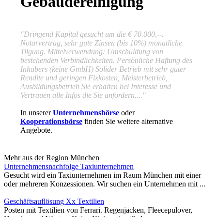
Gebäudereinigung
"Dringend Kapital gesucht um die € 70.000,--.
Notarvertrag, sehr gute Zinsen (bis 10%) monatliche
Tilgung. Mittelverwendung: Umschuldung von
bestehenden Verbindlichkeiten. Persönliche Haftung des
Inhabers (keine GmbH) Solider Betrieb mit sehr guter
Rendite und geringen Fixkosten, Meisterbetrieb,
Ausbildungsbetrieb Sie erhalten bei Interesse und
Vertrauen alle Infos die Sie anfordern...."
In unserer
Unternehmensbörse
oder
Kooperationsbörse
finden Sie weitere alternative
Angebote.
Mehr aus der Region
München
Unternehmensnachfolge Taxiunternehmen
Gesucht wird ein Taxiunternehmen im Raum München mit einer
oder mehreren Konzessionen. Wir suchen ein Unternehmen mit ...
Geschäftsauflösung Xx Textilien
Posten mit Textilien von Ferrari. Regenjacken, Fleecepulover,