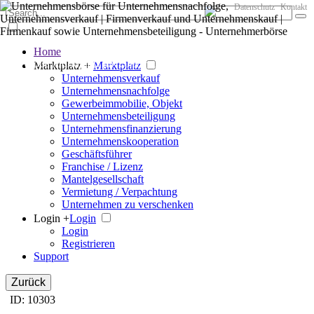
Datenschutz
Kontakt
Home
Der große Marktplatz für Unternehmen
Marktplatz +
Marktplatz
Unternehmensverkauf
Unternehmensnachfolge
Gewerbeimmobilie, Objekt
Unternehmensbeteiligung
Unternehmensfinanzierung
Unternehmenskooperation
Geschäftsführer
Franchise / Lizenz
Mantelgesellschaft
Vermietung / Verpachtung
Unternehmen zu verschenken
Login +
Login
Login
Registrieren
Support
Zurück
ID: 10303