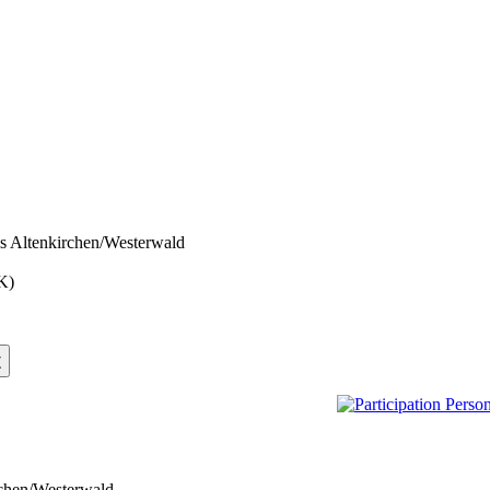
s Altenkirchen/Westerwald
K)
t
chen/Westerwald