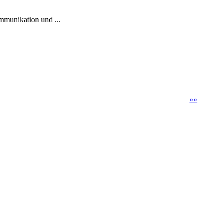
ommunikation und ...
»
»