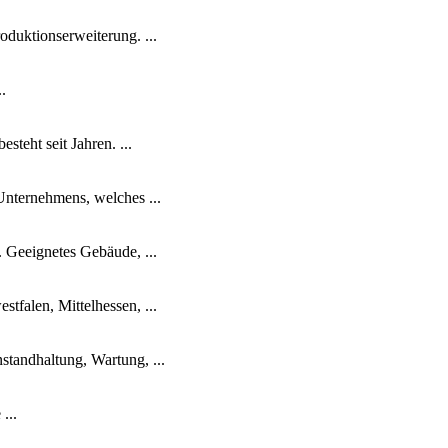
oduktionserweiterung. ...
.
teht seit Jahren. ...
nternehmens, welches ...
 Geeignetes Gebäude, ...
tfalen, Mittelhessen, ...
tandhaltung, Wartung, ...
...