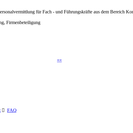
e Personalvermittlung für Fach - und Führungskräfte aus dem Bereich K
g, Firmenbeteiligung
«
«
z
FAQ