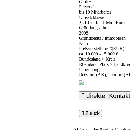
GmbH
Personal
bis 10 Mitarbeiter
Umsatzklasse
250 Tsd. bis 1 Mio. Euro
Gründungsjahr
2008
Grundbesitz
/ Immobilien
Nein
Preisvorstellung €(EUR)
ca. 10.000 - 15.000 €
Bundesland > Kreis
Rheinland-Pfalz
> Landkrei
Umgebung
Betzdorf (AK), Herdorf (A
direkter Kontak
Zurück
Mehr aus der Region
Altenkir