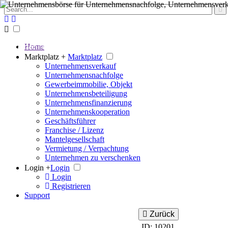
Der große Marktplatz für Unternehmen
Home
Marktplatz +
Marktplatz
Unternehmensverkauf
Unternehmensnachfolge
Gewerbeimmobilie, Objekt
Unternehmensbeteiligung
Unternehmensfinanzierung
Unternehmenskooperation
Geschäftsführer
Franchise / Lizenz
Mantelgesellschaft
Vermietung / Verpachtung
Unternehmen zu verschenken
Login +
Login
Login
Registrieren
Support
Zurück
ID: 10201