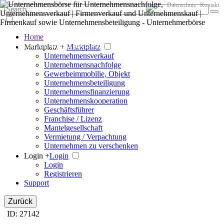
Datenschutz
Kontakt
Home
Der große Marktplatz für Unternehmen
Marktplatz +
Marktplatz
Unternehmensverkauf
Unternehmensnachfolge
Gewerbeimmobilie, Objekt
Unternehmensbeteiligung
Unternehmensfinanzierung
Unternehmenskooperation
Geschäftsführer
Franchise / Lizenz
Mantelgesellschaft
Vermietung / Verpachtung
Unternehmen zu verschenken
Login +
Login
Login
Registrieren
Support
Zurück
ID: 27142